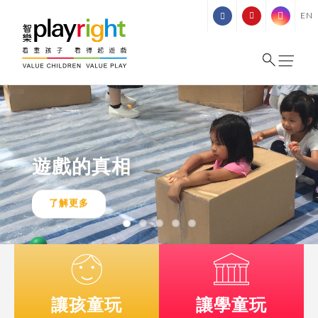
Skip
EN
to
content
遊戲的真相
了解更多
在孩子成長周邊
孩子發
將遊戲引進校園
讓遊戲慣常出現
展更整全
讓孩童玩
讓學童玩