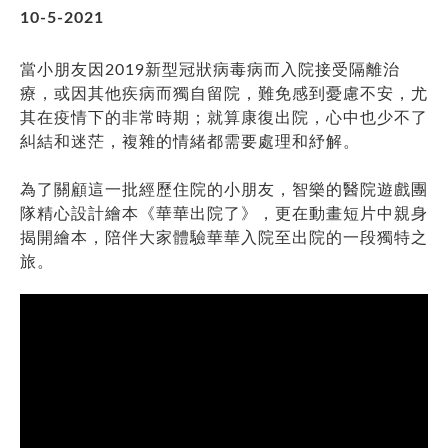
10-5-2021
當小朋友因2019新型冠狀病毒病而入院接受隔離治
療，或因其他疾病而獨自留院，難免感到憂慮不安，尤
其在疫情下的非常時期；就算康復出院，心中也少不了
糾結和迷茫，複雜的情緒都需要處理和紓解。
為了關顧這一批經歷住院的小朋友，智樂的醫院遊戲團
隊精心設計繪本《華華出院了》，更在動畫短片中親身
揭開繪本，陪伴大家體驗華華入院至出院的一段獨特之
旅。