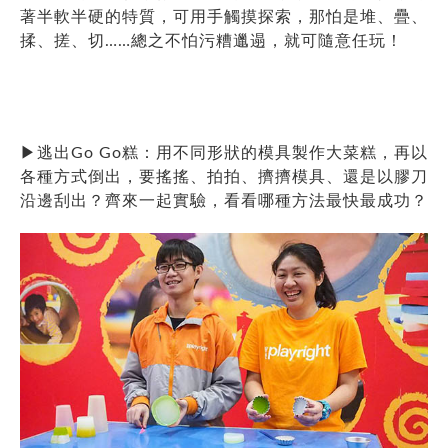
著半軟半硬的特質，可用手觸摸探索，那怕是堆、疊、
揉、搓、切……總之不怕污糟邋遢，就可隨意任玩！
▶
逃出Go Go糕：用不同形狀的模具製作大菜糕，再以
各種方式倒出，要搖搖、拍拍、擠擠模具、還是以膠刀
沿邊刮出？齊來一起實驗，看看哪種方法最快最成功？