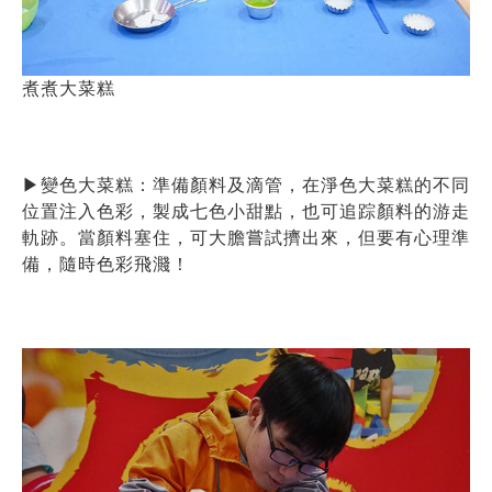
煮煮大菜糕
▶
變色大菜糕：準備顏料及滴管，在淨色大菜糕的不同
位置注入色彩，製成七色小甜點，也可追踪顏料的游走
軌跡。當顏料塞住，可大膽嘗試擠出來，但要有心理準
備，隨時色彩飛濺！