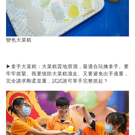
變色大菜糕
▶
拿手大菜糕：大菜糕質地滑溜，最適合玩擒拿手。要
牢牢抓緊、既要慎防大菜糕溜走、又要避免出手過重，
完全講求剛柔並重，試試誰可單手完整抓起？