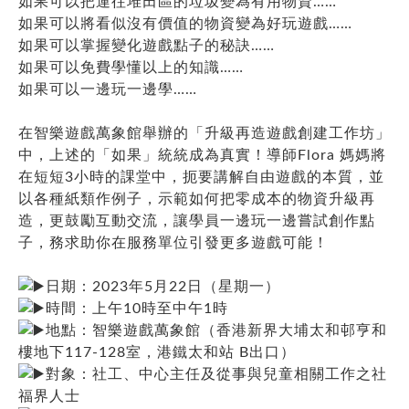
如果可以把運往堆田區的垃圾變為有用物資……
如果可以將看似沒有價值的物資變為好玩遊戲……
如果可以掌握變化遊戲點子的秘訣……
如果可以免費學懂以上的知識……
如果可以一邊玩一邊學……
在智樂遊戲萬象館舉辦的「升級再造遊戲創建工作坊」
中，上述的「如果」統統成為真實！導師Flora 媽媽將
在短短3小時的課堂中，扼要講解自由遊戲的本質，並
以各種紙類作例子，示範如何把零成本的物資升級再
造，更鼓勵互動交流，讓學員一邊玩一邊嘗試創作點
子，務求助你在服務單位引發更多遊戲可能！
日期：2023年5月22日（星期一）
時間：上午10時至中午1時
地點：智樂遊戲萬象館（香港新界大埔太和邨亨和
樓地下117-128室，港鐵太和站 B出口）
對象：社工、中心主任及從事與兒童相關工作之社
福界人士