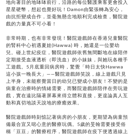
地向著目的地呠呠前行，沿路的每位醫護乘客更會投入
星星硬幣，想起也覺好玩！Damon由緊張轉為安心，
由抗拒變成合作，並毫無懸念地順利完成檢查，醫院遊
戲的力量真不可小看！
非常時期，也有非常發現！醫院遊戲師在香港兒童醫院
的腎科中心初遇夏娃(Hawwa) 時，她還是一位嬰幼
兒。碰上世紀疫症，醫院遊戲師依舊無間斷地在線陪伴
定期接受血液透析（即洗血）的小妹妹，與她玩各種手
工遊戲。5月底重回病房時，驚覺「時日太快Hawwa
這小孩一晚長大」——醫院遊戲師笑說，線上遊戲只見
上半身，未能察覺當日的幼兒已變成小朋友！不變的是
病童在治療時的情緒需要，而醫院遊戲師陪伴在旁玩遊
戲，實在遠比隔著屏幕來得立體和直接，更遑論真人互
動和真切地談天說地的療癒效果。
醫院遊戲師時刻惦記著病房的小朋友，更期望為病童預
備最合宜又啱心意的醫療玩偶。5歲的旻翰需要接受俗
稱「豆豆」的醫療程序，醫院遊戲師在疫下便透過線上