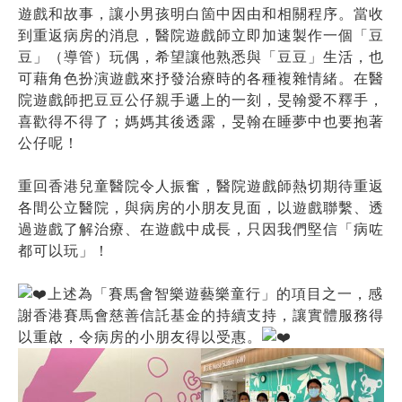
遊戲和故事，讓小男孩明白箇中因由和相關程序。當收
到重返病房的消息，醫院遊戲師立即加速製作一個「豆
豆」（導管）玩偶，希望讓他熟悉與「豆豆」生活，也
可藉角色扮演遊戲來抒發治療時的各種複雜情緒。在醫
院遊戲師把豆豆公仔親手遞上的一刻，旻翰愛不釋手，
喜歡得不得了；媽媽其後透露，旻翰在睡夢中也要抱著
公仔呢！
重回香港兒童醫院令人振奮，醫院遊戲師熱切期待重返
各間公立醫院，與病房的小朋友見面，以遊戲聯繫、透
過遊戲了解治療、在遊戲中成長，只因我們堅信「病咗
都可以玩」！
上述為「賽馬會智樂遊藝樂童行」的項目之一，感
謝香港賽馬會慈善信託基金的持續支持，讓實體服務得
以重啟，令病房的小朋友得以受惠。