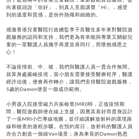
向著鏡頭說「你好」，到真人見面講聲「Hi」，感受
到的溫度和質感，是份外熱熾和細緻的。
感激香港兒童醫院行政總監李子良醫生多年來對醫院遊
戲服務的認同和支持，我們更為有幸能與專業又關顧兒
童的一眾醫護人員攜手再度並肩同行，而懷抱感恩之
心！
不論疫情前、中、後，我們與醫護人員一貫合作無間。
就算身處嚴峻疫境，當小朋友需要接受醫療程序，醫護
經評估後，便會再作轉介，讓我們安排醫院遊戲服務，
5歲的Damon便是一個成功範例。
小男孩入院接受磁力共振檢查(MRI)時，正值疫情期
間，醫院遊戲師便在線上支援，因應其喜好而度身設計
了一張MRI小巴專線地圖，並仔細講解放射科的環境路
線和檢查的過程步驟。在預約當日，放射科的醫護人員
亦合力創造一個綠Van場景；身為車長的Damon熟悉