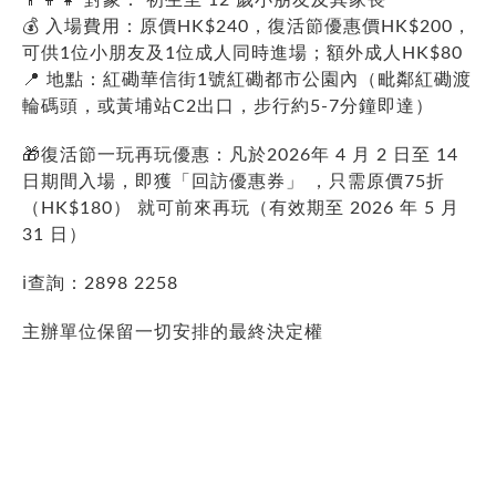
💰 入場費用：原價HK$240，復活節優惠價HK$200，
可供1位小朋友及1位成人同時進場；額外成人HK$80
📍 地點：紅磡華信街1號紅磡都市公園內（毗鄰紅磡渡
輪碼頭，或黃埔站C2出口，步行約5-7分鐘即達）
🎁復活節一玩再玩優惠：凡於2026年 4 月 2 日至 14
日期間入場，即獲「回訪優惠券」 ，只需原價75折
（HK$180） 就可前來再玩（有效期至 2026 年 5 月
31 日）
ℹ️查詢：2898 2258
主辦單位保留一切安排的最終決定權