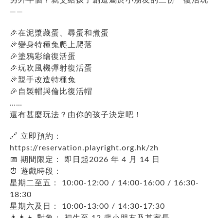
——
🎉在泥漿藏蛋、尋蛋和煮蛋
🎉變身特種兔爬上爬落
🎉塗鴉彩繪復活蛋
🎉玩吹風機彈射復活蛋
🎉親手改造特種兔
🎉自製帽與倫比復活帽
……
還有甚麼玩法？由你的孩子決定吧！
🔗 立即預約：
https://reservation.playright.org.hk/zh
📅 期間限定： 即日起2026 年 4 月 14 日
⏰ 遊戲時段：
星期二至五： 10:00-12:00 / 14:00-16:00 / 16:30-
18:30
星期六及日： 10:00-13:00 / 14:30-17:30
👨👩👧 對象： 初生至 12 歲小朋友及其家長