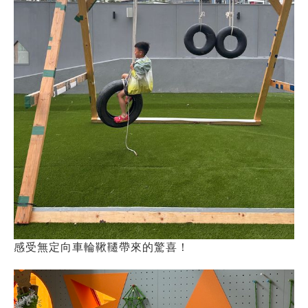
感受無定向車輪鞦韆帶來的驚喜！