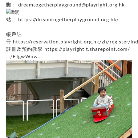
郵：
dreamtogetherplayground@playright.org.hk
網
站：
https://dreamtogetherplayground.org.hk/
帳戶註
冊
https://reservation.playright.org.hk/zh/register/ind
註冊及預約教學
https://playrightit.sharepoint.com/
…/ETgwWuw…