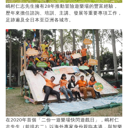
嶋村仁志先生擁有28年推動冒險遊樂場的豐富經驗，
歷年來擔任諮詢、培訓、主講、發展等重要專項工作，
足跡遍及全日本至亞洲各城市。
在2020年首個「二份一遊樂場快閃遊戲日」，嶋村仁
志先生（前排右二）以海外專家身份親臨本港，與智樂