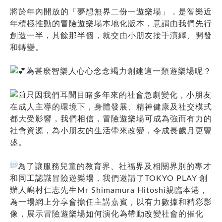
將於年內開放的「夢想無界二份一遊樂場」，是智樂近
年積極推動的冒險遊樂場本地化版本，意謂由我們先行
創造一半，其餘那半個，就交由小朋友接手演繹、開發
和轉變。
為甚麼智樂人心心念念竭力創建這一類遊樂場呢？
只因我們耳聞目睹多年來的社會急劇變化，小朋友
在成人主導的環境下，身體發展、精神健康及社交模式
都大受影響，我們相信，冒險遊樂場可成為強而有力的
社會資源，為小朋友的生活帶來改變，令成長歲月更豐
盛。
為了讓服務兒童的教育界、社福界及相關界別的專才
和同工認識冒險遊樂場，我們邀請了TOKYO PLAY 創
辦人嶋村仁志先生Mr Shimamura Hitoshi親臨本港，
為一場網上分享會擔任主講嘉賓，以有力數據和精彩影
像，展示冒險遊樂場如何演化為帶動改變社會的催化