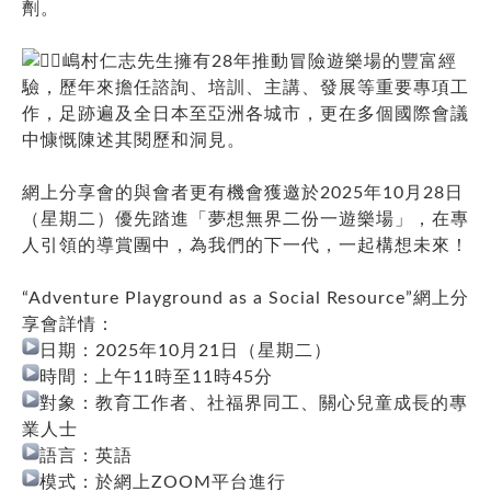
劑。
嶋村仁志先生擁有28年推動冒險遊樂場的豐富經
驗，歷年來擔任諮詢、培訓、主講、發展等重要專項工
作，足跡遍及全日本至亞洲各城市，更在多個國際會議
中慷慨陳述其閱歷和洞見。
網上分享會的與會者更有機會獲邀於2025年10月28日
（星期二）優先踏進「夢想無界二份一遊樂場」，在專
人引領的導賞團中，為我們的下一代，一起構想未來！
“Adventure Playground as a Social Resource”網上分
享會詳情：
日期：2025年10月21日（星期二）
時間：上午11時至11時45分
對象：教育工作者、社福界同工、關心兒童成長的專
業人士
語言：英語
模式：於網上ZOOM平台進行