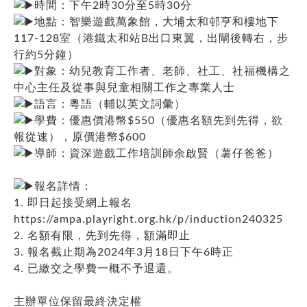
時間：下午2時30分至5時30分
地點：智樂遊戲萬象館，大埔太和邨亨和樓地下
117-128室（港鐵太和站B出口東翼，出閘後轉右，步
行約5分鐘）
對象：幼兒教育工作者、老師、社工、社福機構之
中心主任及從事與兒童相關工作之專業人士
語言：粵語（輔以英文詞彙）
學費：優惠價港幣$550（優惠名額先到先得，欲
報從速），原價港幣$600
導師：資深遊戲工作培訓師余啟賢（薯仔爸爸）
報名詳情：
1. 即日起接受網上報名
https://ampa.playright.org.hk/p/induction240325
2. 名額有限，先到先得，額滿即止
3. 報名截止期為2024年3月18日下午6時正
4. 已繳交之學費一概不予退還。
主辦單位保留最終決定權