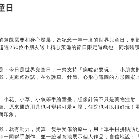
童日
的遊戲需要和身心發展，為紀念一年一度的世界兒童日，更於1
房超過250位小朋友送上精心預備的節日限定遊戲包，同場醫
是：今日是世界兒童日，一齊支持「病咗都要玩」！小朋友
戲，更躍躍欲試，在救護車、針筒、心形心電圖的方形圖案
、小花、小草、小魚等手繪童畫，想像針筒不只是藥物注射
媚、原來醫療用具也可變得可愛可親，住院也可以很好玩！
面印象。
戲，就有動力，就算一隻手受傷治療中，用上單手拼拼貼貼
師一同聯手創作，並一臉滿意地展示個人作品，自信地說：