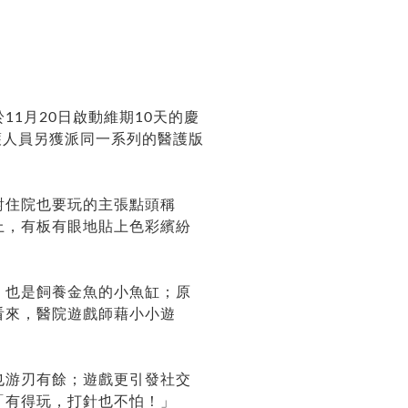
1月20日啟動維期10天的慶
護人員另獲派同一系列的醫護版
對住院也要玩的主張點頭稱
上，有板有眼地貼上色彩繽紛
，也是飼養金魚的小魚缸；原
看來，醫院遊戲師藉小小遊
也游刃有餘；遊戲更引發社交
「有得玩，打針也不怕！」