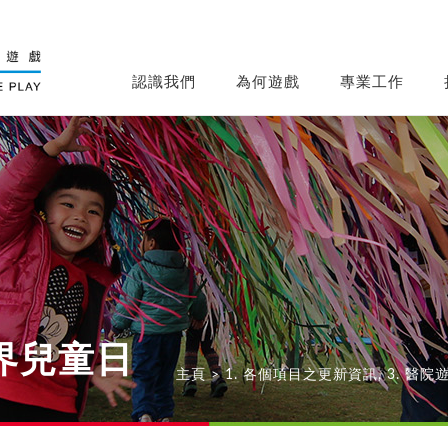
認識我們
為何遊戲
專業工作
界兒童日
主頁
>
1. 各個項目之更新資訊
,
3. 醫