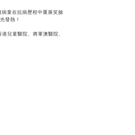
讓病童在抗病歷程中重展笑臉
發光發熱！
香港兒童醫院、將軍澳醫院、