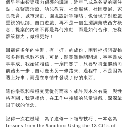
個早年由智樂獨力倡導的議題，近年已成為各界的關注
點，在醫護治療、幼兒教育、社會服務、社區發展、家
長教育、城市規劃、園境設計等範疇，也發現了對遊戲
重視的軌跡。自由遊戲、再不是一個生澀詞彙或西方概
念，提案的內容不再是為何推動，而是如何合作、怎樣
群策群力，做得更好！
回顧這多年的生涯，有「捱」的成份，困難挫折阻礙挑
戰多得數也數不清，可是，關關難過關關過，事事難成
事事成。我始終相信，一扇門關了，只要堅持並繼續向
前踏出一步，自可走出另一條路來。過程中，不是因為
遇上好事，而是在事情中發現了好的東西。
這份樂觀和積極究竟從何而來？或許與本名有關，與性
格有關，我更相信，在工作中接觸的兒童遊戲，深深鞏
固了我的信念。
記得一次在機場，為了進修一下領導技巧，一本名為
Lessons from the Sandbox: Using the 13 Gifts of