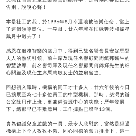
告別，說說心聲！
本是社工的我，於1996年8月幸運地被智樂任命，當上
了這個領導崗位。一晃眼，廿六年就在忙碌奔波和披星
戴月中過去了！
感恩在服務智樂的歲月中，得到已故名譽會長安妮馬登
夫人的熱切引領、前主席及現任名譽顧問周鎮邦醫生的
智慧啟導、前名譽司庫及現任名譽顧問何錦輝先生的細
心關顧及現任主席馬慧敏女士的並肩奮進。
回想初入職時，機構的同工才十多人，廿六年後的今日
已擴展至為七十多位員工的中型機構。那時，柴灣的辦
公室除用作上班，更兼備資源中心的功能；歷年發展
下，總部早已不敷應用，工作據點已增至13個。
貴為倡議兒童遊戲的一員，最令人欣慰的，當然是經過
機構上下仝人孜孜不倦、同心同德的奮力推廣下，這一