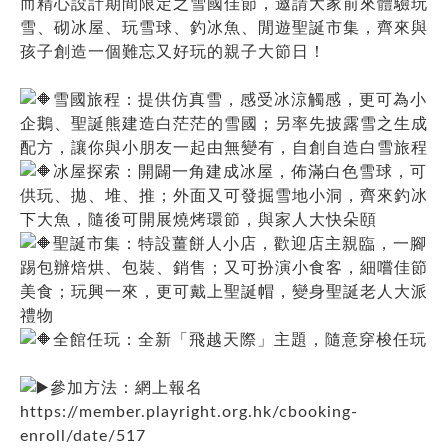
而精心設計期間限定之雪國佳節，邀請大家前來體驗玩
雪、砌冰屋、玩雪球、釣冰魚、閒遊聖誕市集，齊來與
孩子創造一個難忘又好玩的親子大節日！
雪國旅程：提供仿真雪，感受冰涼觸感，更可為小
企鵝、聖誕熊建造白茫茫的雪國；另率先披露雪之生成
配方，讓你與小朋友一起由無變有，自創自造白雪旅程
冰屋探索：開闢一角建成冰屋，佈滿白色雪球，可
供玩、拋、堆、推；外面又可發掘雪地小洞，齊來釣冰
下大魚，隨後可開展燒烤環節，與家人大快朵頤
聖誕市集：特設薑餅人小店，歡迎店主親臨，一腳
踢包辦焙烘、包裝、銷售；又可扮演小食客，細嚐佳節
美食；玩興一來，更可戴上聖誕帽，變身聖誕老人大派
禮物
全館任玩：全新「飛越天際」主題，隨意穿梭任玩
參加方法：網上報名
https://member.playright.org.hk/cbooking-
enroll/date/517