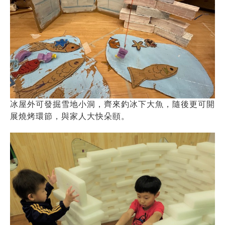
冰屋外可發掘雪地小洞，齊來釣冰下大魚，隨後更可開
展燒烤環節，與家人大快朵頤。