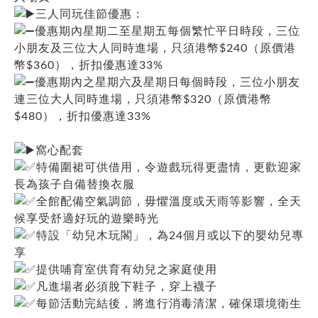
三人同玩佳節優惠：
優惠期內星期二至星期五每個繁忙平日時段，三位
小朋友及三位大人同時進場，只須港幣$240（原價港
幣$360），折扣優惠達33%
優惠期內之星期六及星期日每個時段，三位小朋友
連三位大人同時進場，只須港幣$320（原價港幣
$480），折扣優惠達33%
窩心配套
特備圍裙可供借用，令遊戲玩得更盡情，更歡迎家
長為孩子自備替換衣服
全館配備空氣調節，毋懼溫度或天雨等影響，全天
候享受舒適好玩的遊樂時光
特設「幼兒木玩閣」，為24個月或以下的嬰幼兒專
享
提供哺育室供育有幼兒之家庭使用
凡進場者必須脫下鞋子，穿上襪子
每節活動完結後，將進行消毒清潔，確保環境衛生