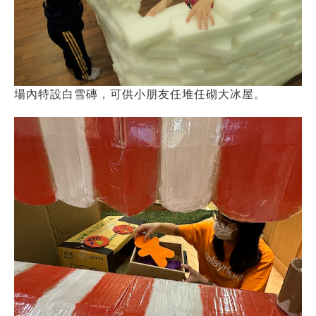
場內特設白雪磚，可供小朋友任堆任砌大冰屋。