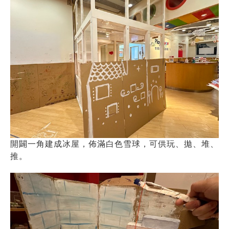
開闢一角建成冰屋，佈滿白色雪球，可供玩、拋、堆、
推。