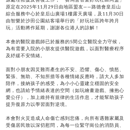
原定在2025年11月29日由地區盟友——路德會皇后山
綜合服務中心於皇后山廣場1樓露天廣場，及11月30日
由智樂於沙田公園結客場舉行的「好玩社區跨年跨月
玩」活動將作延期，謝謝各位港人的諒解！
本會的醫院遊戲師已於服務的5間公立醫院全力守候，
為有需要入院的小朋友提供醫院遊戲，以面對醫療程序
及紓緩不安情緒。
面對小朋友因災難而產生的不安、恐懼、傷心、憤怒、
緊張、無助、不知所措等各種情緒反應時，請大人多加
陪伴，接納孩子的感受，為小小心靈建立穩固的安全
網，也請給予情緒表達的空間（如玩繪畫遊戲、擁抱心
愛公仔），加上維持有規律的生活作息，才能幫助孩子
提升復原力以學習面對逆境。
本會對火災造成人命傷亡感到悲痛，向所有遇難家屬及
受傷居民致以深切慰問，為每一位緊守崗位的消防員、