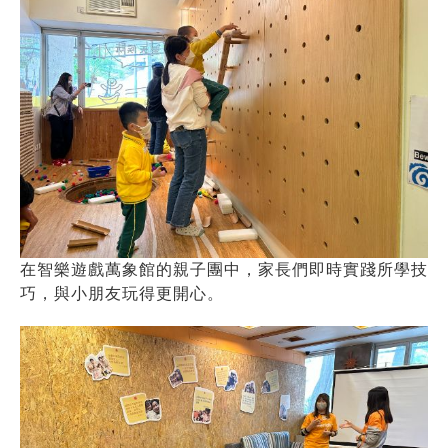
在智樂遊戲萬象館的親子團中，家長們即時實踐所學技
巧，與小朋友玩得更開心。