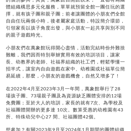
體組織構思多元化服務，單單就預留全館一團任玩的選
擇，就有孩子團和親子團；前者讓團體的小朋友們全館
自由任玩兩個小時，後者屬家庭活動，特設簡介環節，
引領家長以孩子角度出發，與小朋友一起共享與別不同
的親子遊戲時光。
小朋友們在萬象館玩得開心盡情，活動完結時份外難捨
難離，我們因而特別舉辧實用有效的培訓項目，讓家
長、幼教界的老師、社福界組織的社工們，輕鬆學懂一
招半式，讓室內自由遊戲在家中、幼稚園或社福單位簡
易延續，那麼，小朋友的遊戲機會，自然又增多了！
在2022年4月至2023年3月一年間，萬象館舉行了28
場孩子團、73場親子團及為資源缺乏團體安排的12場
免費團；至於大人的培訓，家長的就有7次、為學校及
社福團體開辦的更多達 10次。數算受惠的幼稚園有43
所、特殊幼兒中心27 間、社福團體42個。
想參加？有關2023年9月至2024年1月期間的團體組織