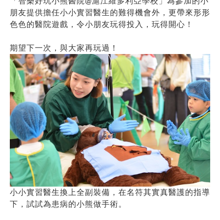
「智樂好玩小熊醫院@滬江維多利亞學校」為參加的小
朋友提供擔任小小實習醫生的難得機會外，更帶來形形
色色的醫院遊戲，令小朋友玩得投入，玩得開心！
期望下一次，與大家再玩過！
小小實習醫生換上全副裝備，在名符其實真醫護的指導
下，試試為患病的小熊做手術。