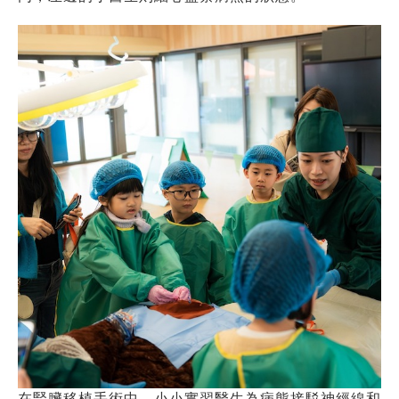
在腎臟移植手術中，小小實習醫生為病熊接駁神經線和