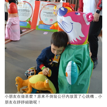
小朋友在做甚麼？原來不倒翁公仔內放置了心跳機，小
朋友在靜靜細聽呢！