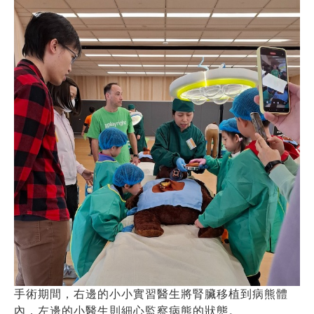
手術期間，右邊的小小實習醫生將腎臟移植到病熊體
內，左邊的小醫生則細心監察病熊的狀態。