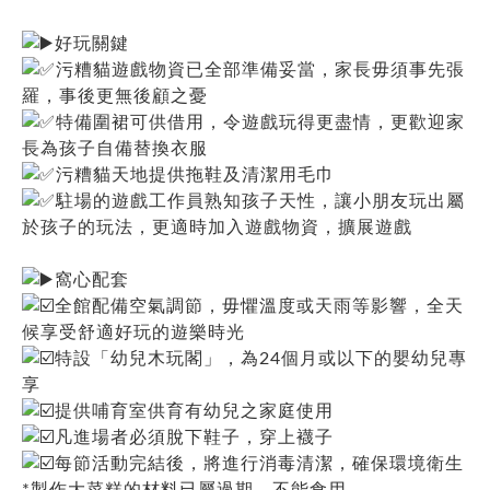
好玩關鍵
污糟貓遊戲物資已全部準備妥當，家長毋須事先張
羅，事後更無後顧之憂
特備圍裙可供借用，令遊戲玩得更盡情，更歡迎家
長為孩子自備替換衣服
污糟貓天地提供拖鞋及清潔用毛巾
駐場的遊戲工作員熟知孩子天性，讓小朋友玩出屬
於孩子的玩法，更適時加入遊戲物資，擴展遊戲
窩心配套
全館配備空氣調節，毋懼溫度或天雨等影響，全天
候享受舒適好玩的遊樂時光
特設「幼兒木玩閣」，為24個月或以下的嬰幼兒專
享
提供哺育室供育有幼兒之家庭使用
凡進場者必須脫下鞋子，穿上襪子
每節活動完結後，將進行消毒清潔，確保環境衛生
*製作大菜糕的材料已屬過期，不能食用