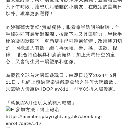
六下午時段，讓想玩污糟貓的小朋友，在既定的星期日
以外。獲享更多選擇！
奇妙彈彈大菜糕*質感獨特，眼看像半透明的啫喱，伸
手觸碰即可感受滑溜溜，按壓下去又具回彈力，半軟半
硬的凝固狀態下，單憑雙手已可輕易解體，改用膠刀切
割，同樣遊刃有餘；繼而再玩堆、疊、揉、搓散、捏
碎……配合特色模具和滴滴顏料，加上天馬行空的童
心，又會衍生另一場塑形和想像。
為慶祝全球首次國際遊玩日，由即日起至2024年6月
11日，凡網上預約智樂遊戲萬象館之任何大玩節數，
只需輸入優惠碼 IDOPlay611，即享85折入場優惠。
「萬象館6月任玩大菜糕污糟貓」
參加方法：網上報名
https://member.playright.org.hk/cbooking-
enroll/date/517