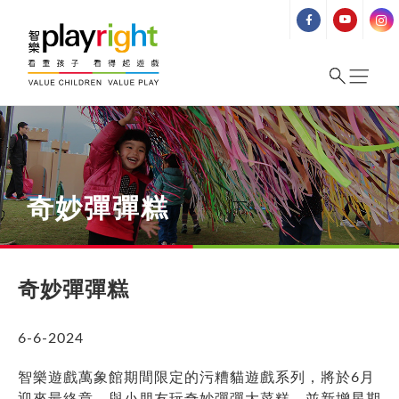
Skip
to
content
奇妙彈彈糕
奇妙彈彈糕
6-6-2024
智樂遊戲萬象館期間限定的污糟貓遊戲系列，將於6月
迎來最終章，與小朋友玩奇妙彈彈大菜糕，並新增星期