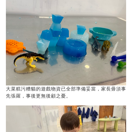
大菜糕污糟貓的遊戲物資已全部準備妥當，家長毋須事
先張羅，事後更無後顧之憂。