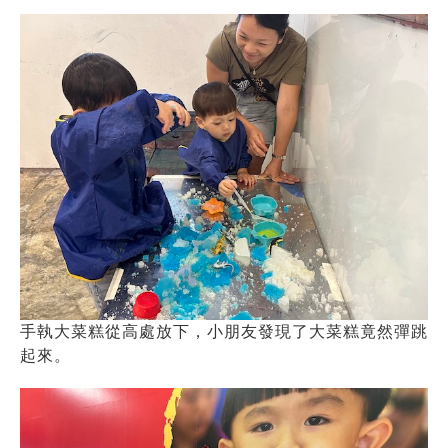
手執大菜糕從高處放下，小朋友發現了大菜糕竟然彈跳
起來。