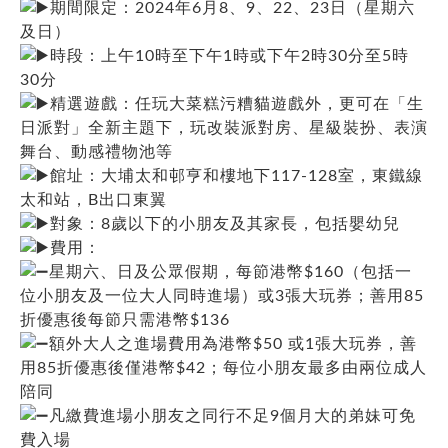
期間限定：2024年6月8、9、22、23日（星期六
及日）
時段：上午10時至下午1時或下午2時30分至5時
30分
精選遊戲：任玩大菜糕污糟貓遊戲外，更可在「生
日派對」全新主題下，玩改裝派對房、星級裝扮、表演
舞台、動感禮物池等
館址：大埔太和邨亨和樓地下117-128室，東鐵線
太和站，B出口東翼
對象：8歲以下的小朋友及其家長，包括嬰幼兒
費用：
星期六、日及公眾假期，每節港幣$160（包括一
位小朋友及一位大人同時進場）或3張大玩券；善用85
折優惠後每節只需港幣$136
額外大人之進場費用為港幣$50 或1張大玩券，善
用85折優惠後僅港幣$42；每位小朋友最多由兩位成人
陪同
凡繳費進場小朋友之同行不足9個月大的弟妹可免
費入場