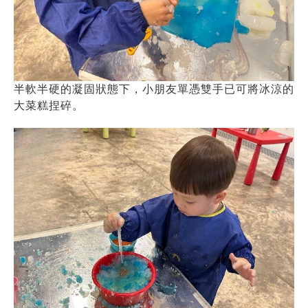
半軟半硬的凝固狀態下，小朋友單憑雙手已可將冰涼的
大菜糕捏碎。