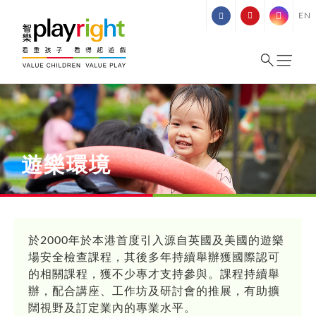
Skip
EN
to
content
遊樂環境
於2000年於本港首度引入源自英國及美國的遊樂
場安全檢查課程，其後多年持續舉辦獲國際認可
的相關課程，獲不少專才支持參與。課程持續舉
辦，配合講座、工作坊及研討會的推展，有助擴
闊視野及訂定業內的專業水平。