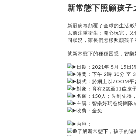
新常態下照顧孩子
新冠病毒顛覆了全球的生活形
以前注重衛生；開心玩完，又
同狀況，家長們怎樣照顧孩子
就新常態下的種種困惑，智樂
日期：2021年 5月 15日(
時間：下午 2時 30分 至 3
模式：於網上以ZOOM平
對象：育有2歲至11歲孩
名額：150人；先到先得
主講：智樂好玩爸媽團隊
收費：全免
內容：
了解新常態下，孩子的遊