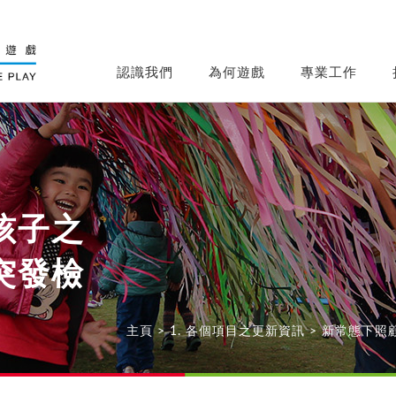
認識我們
為何遊戲
專業工作
孩子之
突發檢
主頁
>
1. 各個項目之更新資訊
>
新常態下照