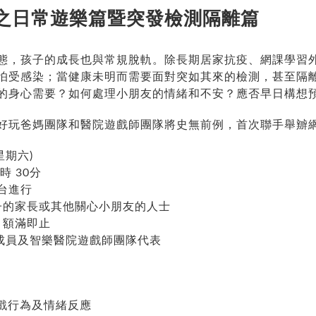
之日常遊樂篇暨突發檢測隔離篇
態，孩子的成長也與常規脫軌。除長期居家抗疫、網課學習
怕受感染；當健康未明而需要面對突如其來的檢測，甚至隔離
的身心需要？如何處理小朋友的情緒和不安？應否早日構想
好玩爸媽團隊和醫院遊戲師團隊將史無前例，首次聯手舉辧
星期六)
時 30分
台進行
子的家長或其他關心小朋友的人士
，額滿即止
成員及智樂醫院遊戲師團隊代表
戲行為及情緒反應