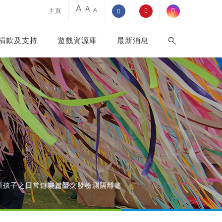
A
A
A
主頁
捐款及支持
遊戲資源庫
最新消息
顧孩子之日常遊樂篇暨突發檢測隔離篇