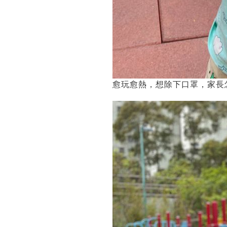
愈玩愈熱，想除下口罩，家長