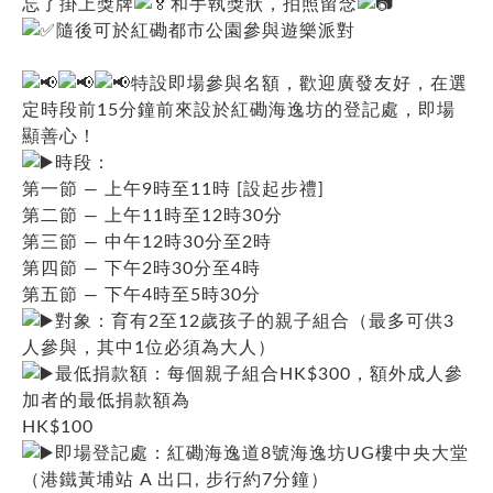
忘了掛上獎牌
和手執獎狀，拍照留念
隨後可於紅磡都市公園參與遊樂派對
特設即場參與名額，歡迎廣發友好，在選
定時段前15分鐘前來設於紅磡海逸坊的登記處，即場
顯善心！
時段：
第一節 — 上午9時至11時 [設起步禮]
第二節 — 上午11時至12時30分
第三節 — 中午12時30分至2時
第四節 — 下午2時30分至4時
第五節 — 下午4時至5時30分
對象：育有2至12歲孩子的親子組合（最多可供3
人參與，其中1位必須為大人）
最低捐款額：每個親子組合HK$300，額外成人參
加者的最低捐款額為
HK$100
即場登記處：紅磡海逸道8號海逸坊UG樓中央大堂
（港鐵黃埔站 A 出口, 步行約7分鐘）