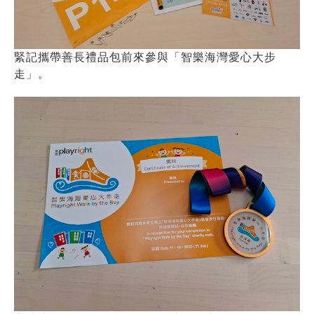
緊記攜帶善長禮品包前來參與「智樂海灣愛心大步
走」。