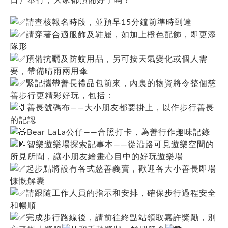
請查核報名時段，並預早15分鐘前準時到達
請穿著合適服飾及鞋履，如加上橙色配飾，即更添
隊形
預備抗曬及防蚊用品，另可按天氣變化或個人需
要，帶備晴雨兩用傘
緊記攜帶善長禮品包前來，內裏的物資將令整個慈
善步行更精彩好玩，包括：
善長號碼布——大小朋友都要掛上，以作步行善長
的記認
Bear LaLa公仔——合照打卡，為善行作趣味記錄
智樂遊樂場探索記事本——從沿路可見遊樂空間的
所見所聞，讓小朋友繪畫心目中的好玩遊樂場
起步點將設有各式慈善義賣，歡迎各大小善長即場
慷慨解囊
請跟隨工作人員的指示和安排，確保步行過程安全
和暢順
完成步行路線後，請前往終點站領取嘉許獎勵，別