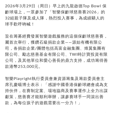
2026年3月29日（周日）早上的九龍啟德Top Bowl 保
齡球場上，一眾參加了「智樂保齡球慈善賽2026」的
32組親子隊及成人隊，熱烈投入賽事，為成績驕人的
球手歡呼吶喊！
旨在籌募經費發展智樂遊戲服務的這個保齡球慈善賽，
屬首次舉行，獲鑽石級捐款企業——源始有機有限公
司，各捐款企業/團體包括高富金融集團、烽翼集團有
限公司、勵志慈善基金有限公司、TWI時計寶投資有限
公司，及其他單位和愛心善長的鼎力支持，成功籌得善
款港幣253,000元。
智樂Playright執行委員會兼資源籌集及籌款委員會主
席孔慶暘博士表示：「感謝中國香港保齡球總會成為支
持伙伴，在賽制定案、場地協商及賽事運作上全力出謀
獻策，慈善賽才能順利舉辦，讓參賽球手一同滾出善
款，為每位孩子的遊戲需要出一分力！」