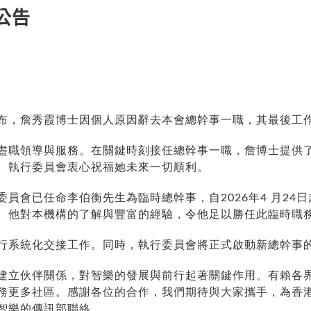
公告
布，詹秀霞博士因個人原因辭去本會總幹事一職，其最後工
盡職領導與服務。在關鍵時刻接任總幹事一職，詹博士提供
。執行委員會衷心祝福她未來一切順利。
委員會已任命李伯衡先生為臨時總幹事，自
2026
年
4
月
24
日
。他對本機構的了解與豐富的經驗，
令他
足以勝任此臨時職
行
系統化
交接工作。同時，執行委員會將正式啟動新總幹事
建立伙
伴
關係
，對智樂的發展與
前行起著關鍵作用
。
有賴各
務更多社區。感謝各位的合作，我們期待與大家攜手，為香
智樂的
傳訊部
聯絡。