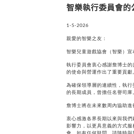
智樂執行委員會的
1-5-2026
親愛的智樂之友：
智樂兒童遊戲協會（智樂）宣
執行委員會衷心感謝詹博士的
的使命與營運
作
出了重要貢獻
為確保領導層的連續性，執行
的長期成員，曾擔任名譽司庫
詹博士將在未來
數周
內協助進
衷心感
激
各界長期以來
與我們
影響力，以更具意義的方式服
會。如有任何疑問，請隨時與