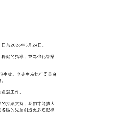
作日為
2026
年
5
月
24
日。
了穩健的指導，並為強化智樂
起生效。李先生為執行委員會
務。
的遴選工作。
界的
持續支持，我們才能擴大
港各
區
的兒童創造更多遊戲機