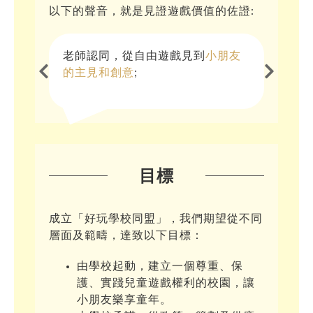
以下的聲音，就是見證遊戲價值的佐證:
老師認同，從自由遊戲見到
老師認同，從自由遊戲見到
老師認同，從自由遊戲見到
老師認同，從自由遊戲見到
老師認同，從自由遊戲見到
小朋友
小朋友
小朋友
小朋友
學習和
的真性情
的成長需要都被滿足
的主見和創意
的內心世界
成長的多元和自主
;
;
;
。
;
目標
成立「好玩學校同盟」，我們期望從不同
層面及範疇，達致以下目標：
由學校起動，建立一個尊重、保
護、實踐兒童遊戲權利的校園，讓
小朋友樂享童年。