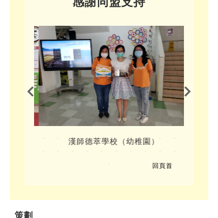
感謝同盟支持
兒園
漢師德萃學校（幼稚園）
香
回頁首
策劃