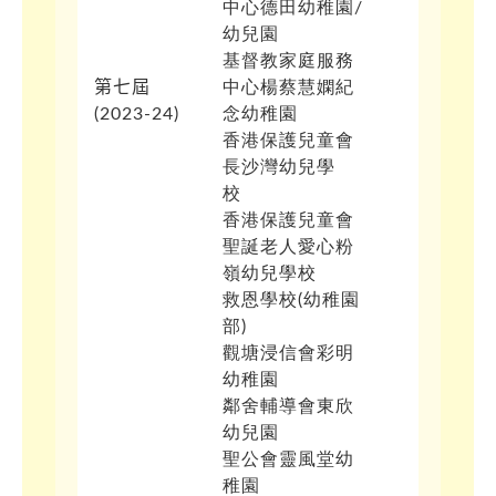
中心德田幼稚園/
幼兒園
基督教家庭服務
第七屆
中心楊蔡慧嫻紀
(
2023-24)
念幼稚園
香港保護兒童會
長沙灣幼兒學
校
香港保護兒童會
聖誕老人愛心粉
嶺幼兒學校
救恩學校(幼稚園
部)
觀塘浸信會彩明
幼稚園
鄰舍輔導會東欣
幼兒園
聖公會靈風堂幼
稚園