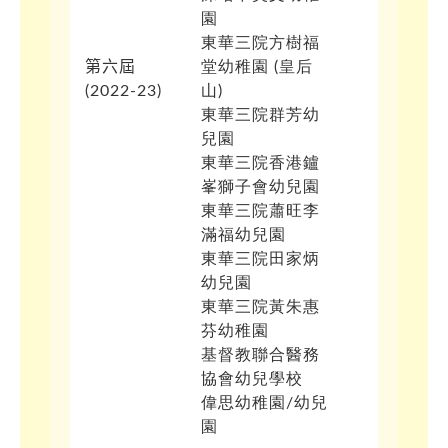
園
東華三院方樹福
第六屆
堂幼稚園 (皇后
(
2022-23)
山)
東華三院群芳幼
兒園
東華三院香港鑪
峯獅子會幼兒園
東華三院蕭旺李
滿福幼兒園
東華三院田家炳
幼兒園
東華三院黃朱惠
芬幼稚園
基督教聯合醫務
協會幼兒學校
偉思幼稚園/幼兒
園