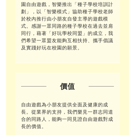
最新消息
園自由遊戲，智樂推出「種子學校培訓計
大肌肉室
遊戲設備及物資推介
劃」，以「智樂模式」協助種子學校老師
會員
靈活鬆散物資 (Loose Parts)
課室
於校內推行由小朋友自發主導的遊戲模
式。感謝一眾同路的種子學校在過去並肩
學校用品/循環再用系列
裝置或家俱 (Equipment and Furniture)
禮堂
會員登入
同行，藉著「好玩學校同盟」的成立，我
紙皮
光影系列
學校枱椅
工具(Tools)
天台/校內遊樂場
會員註冊
們希望一眾盟友能夠互相扶持、攜手倡議
布
鏡面紙
吹氣系列
帳幕
鋸紙皮工具
參考資料
校外場地
忘記密碼
及實踐好玩在校園的願景。
習泳棒
節日燈飾
水泡
遊戲在校園通訊
污糟貓物資系列
攀爬裝置
皺紋膠紙
小電筒
氣球
毛冷
智樂資源配套
大自然物資系列
魔術貼
吹氣梳化
紙碎
禾草
好書推介
耐用/常用家品系列
鹽
冰
水管管道
網站推介
價值
水
煮食用具
購物好去處
動物模型
自由遊戲為小朋友提供全面及健康的成
長。從業界的支持，我們樂見一群志同道
合的同路人，能夠一同見證自由遊戲對成
長的價值。