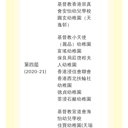
基督教香港崇真
會安怡幼兒學校
圓玄幼稚園（天
逸邨）
基督教小天使
（麗晶）幼稚園
富瑤幼稚園
保良局莊啓程夫
第四屆
人幼稚園
(
2020-21)
香港浸信會聯會
香港西北扶輪社
幼稚園
德貞幼稚園
荃浸石籬幼稚園
基督教宣道會海
怡幼兒學校
佳寶幼稚園(天瑞