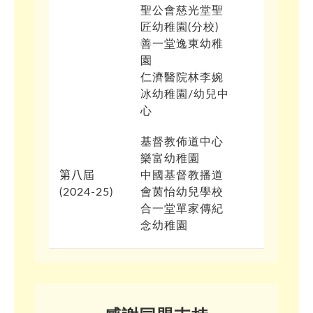
聖公會慈光堂聖
匠幼稚園(分校)
善一堂逸東幼稚
園
仁濟醫院林李婉
冰幼稚園/幼兒中
心
基督教佈道中心
樂富幼稚園
第
八
屆
中國基督教播道
(
202
4
-2
5
)
會茵怡幼兒學校
合一堂單家傳紀
念幼稚園