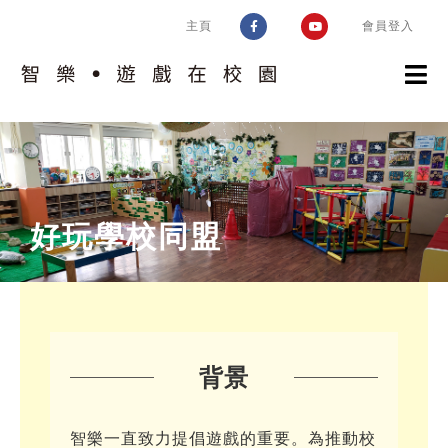
Skip
主頁
會員登入
to
content
認識計劃
校園實踐
計劃簡介
好玩學校同盟
智樂模式
趣味片段
認識校園
遊戲工作
遊戲環境設置框架
好玩學校同盟
培訓及支援
評估空間的遊戲價值
交流及推廣
相關指引
環境調整
背景
運作考慮
問與答
風險益處評估
智樂一直致力提倡遊戲的重要。為推動校
校園遊戲環境設置