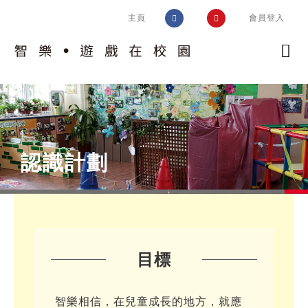
Skip
主頁
會員登入
to
content
認識計劃
校園實踐
計劃簡介
認識計劃
智樂模式
趣味片段
認識校園
遊戲工作
遊戲環境設置框架
好玩學校同盟
培訓及支援
評估空間的遊戲價值
交流及推廣
相關指引
環境調整
目標
運作考慮
問與答
風險益處評估
智樂相信，在兒童成長的地方，就應
校園遊戲環境設置