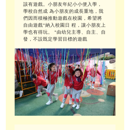
最新消息
該有遊戲。小朋友年紀小小便入學，
大肌肉室
遊戲設備及物資推介
學校自然成 為小朋友的成長重地，我
會員
靈活鬆散物資 (Loose Parts)
課室
們因而積極推動遊戲在校園，希望將
自由遊戲*納入校園日 程，讓小朋友上
學校用品/循環再用系列
裝置或家俱 (Equipment and Furniture)
禮堂
會員登入
學也有得玩。 *由幼兒主導、自主、自
紙皮
光影系列
學校枱椅
工具(Tools)
天台/校內遊樂場
會員註冊
發，不設既定學習目標的遊戲
布
鏡面紙
吹氣系列
帳幕
鋸紙皮工具
參考資料
校外場地
忘記密碼
習泳棒
節日燈飾
水泡
遊戲在校園通訊
污糟貓物資系列
攀爬裝置
皺紋膠紙
小電筒
氣球
毛冷
智樂資源配套
大自然物資系列
魔術貼
吹氣梳化
紙碎
禾草
好書推介
耐用/常用家品系列
鹽
冰
水管管道
網站推介
水
煮食用具
購物好去處
動物模型