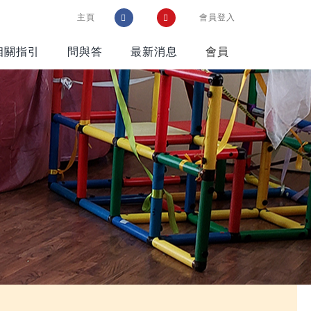
主頁
會員登入
相關指引
問與答
最新消息
會員
參考資料
遊戲在校園通訊
智樂資源配套
好書推介
網站推介
購物好去處