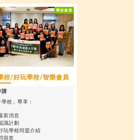
學校
/
好玩學校
/智樂會員
申請
子學校」尊享：
最新消息
認識計劃
好玩學校同盟介紹
問與答