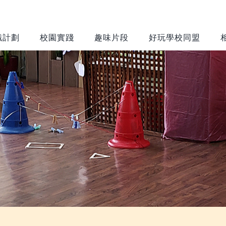
識計劃
校園實踐
趣味片段
好玩學校同盟
遊戲環境設置
遊戲設備及物
框架
資推介
評估空間的遊戲
靈活鬆散物資
價值
(Loose Parts)
環境調整
裝置或家俱
(Equipment
運作考慮
and Furniture)
風險益處評估
工具(Tools)
校園遊戲環境設
置