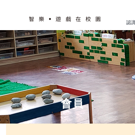
Skip
to
content
認
計劃簡介
認識校園
智樂模式
遊戲工作
培訓及支援
交流及推廣
會員