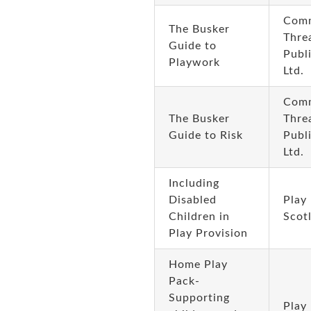
Com
The Busker
Thre
Guide to
Publ
Playwork
Ltd.
Com
The Busker
Thre
Guide to Risk
Publ
Ltd.
Including
Disabled
Play
Children in
Scot
Play Provision
Home Play
Pack-
Supporting
Play