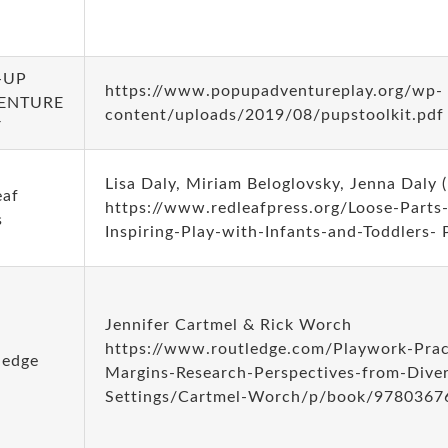
-UP
https://www.popupadventureplay.org/wp-
ENTURE
content/uploads/2019/08/pupstoolkit.pdf
Y
Lisa Daly, Miriam Beloglovsky, Jenna Daly (I
eaf
https://www.redleafpress.org/Loose-Parts
s
Inspiring-Play-with-Infants-and-Toddlers-
Jennifer Cartmel & Rick Worch
https://www.routledge.com/Playwork-Prac
ledge
Margins-Research-Perspectives-from-Dive
Settings/Cartmel-Worch/p/book/978036