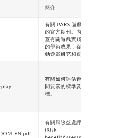
簡介
有關 PARS 遊戲實踐
的官方期刊。內容涵
蓋有關遊戲實踐相關
的學術成果，從而推
動遊戲研究和實踐。
有關如何評估遊樂空
-play
間質素的標準及指
標。
有關風險益處評估
(Risk-
08DOM-EN.pdf
benefitAssessment)