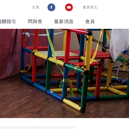
主頁
會員登入
相關指引
問與答
最新消息
會員
參考資料
遊戲在校園通訊
智樂資源配套
好書推介
網站推介
購物好去處