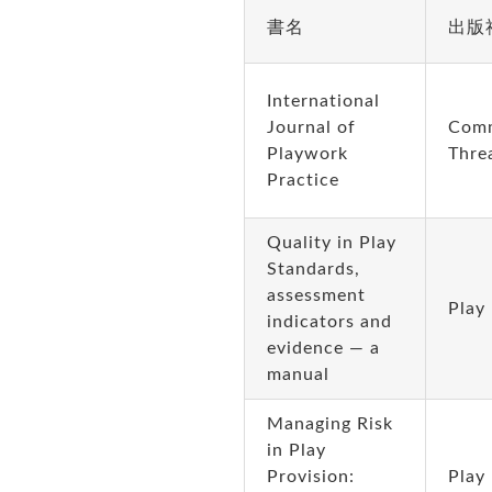
書名
出版
International
Journal of
Com
Playwork
Thre
Practice
Quality in Play
Standards,
assessment
Play
indicators and
evidence — a
manual
Managing Risk
in Play
Provision:
Play