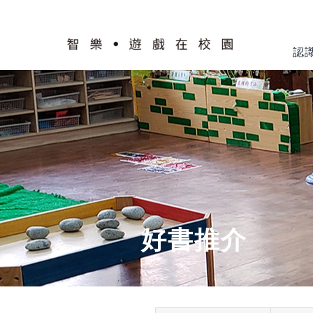
Skip
to
content
認
計劃簡介
認識校園
智樂模式
遊戲工作
培訓及支援
交流及推廣
好書推介