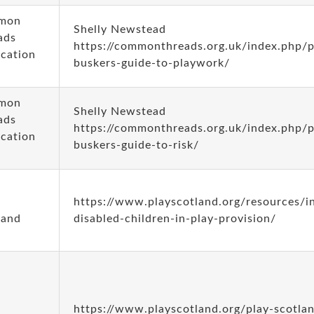
mon
Shelly Newstead
ads
https://commonthreads.org.uk/index.php/
ication
buskers-guide-to-playwork/
mon
Shelly Newstead
ads
https://commonthreads.org.uk/index.php/
ication
buskers-guide-to-risk/
https://www.playscotland.org/resources/i
land
disabled-children-in-play-provision/
https://www.playscotland.org/play-scotla