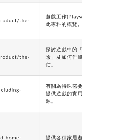
遊戲工作(Playwork)
product/the-
此專科的概覽。
探討遊戲中的「風
product/the-
險」及如何作風險評
估。
有關為特殊需要孩童
ncluding-
提供遊戲的實用資
源。
nd-home-
提供各種家居遊戲點