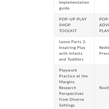
Implementation
guide
POP-UP PLAY
POP
SHOP
ADV
TOOLKIT
PLA
Loose Parts 2:
Inspiring Play
Redl
with Infants
Pres
and Toddlers
Playwork
Practice at the
Margins
Research
Rout
Perspectives
from Diverse
Settings