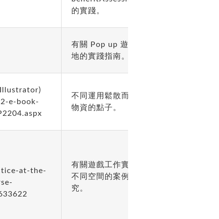
的實踐。
有關 Pop up 遊戲場
地的實踐指南。
llustrator)
不同運用鬆散而靈活
-2-e-book-
物資的點子。
 P2204.aspx
有關遊戲工作實踐於
tice-at-the-
不同空間的案例及研
rse-
究。
7633622