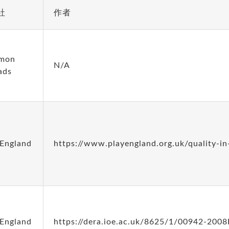
社
作者
mon
N/A
ads
 England
https://www.playengland.org.uk/quality-in
 England
https://dera.ioe.ac.uk/8625/1/00942-20