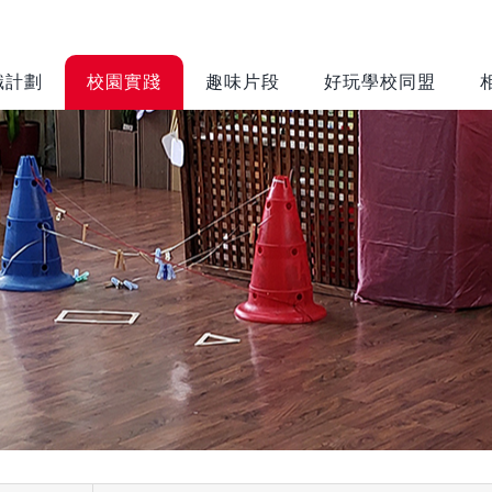
識計劃
校園實踐
趣味片段
好玩學校同盟
遊戲環境設置
遊戲設備及物
框架
資推介
評估空間的遊戲
靈活鬆散物資
價值
(Loose Parts)
環境調整
裝置或家俱
(Equipment
運作考慮
and Furniture)
風險益處評估
工具(Tools)
校園遊戲環境設
置