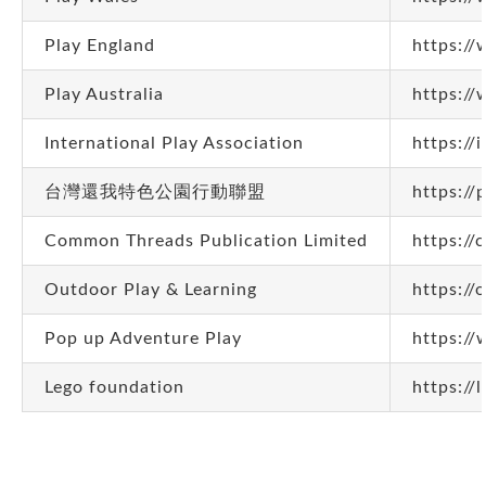
最新消息
大肌肉室
遊戲設備及物資推介
Play England
https:/
會員
靈活鬆散物資 (Loose Parts)
課室
Play Australia
https://
學校用品/循環再用系列
裝置或家俱 (Equipment and Furniture)
禮堂
會員登入
紙皮
光影系列
學校枱椅
工具(Tools)
天台/校內遊樂場
會員註冊
International Play Association
https://
布
鏡面紙
吹氣系列
帳幕
鋸紙皮工具
參考資料
校外場地
忘記密碼
台灣還我特色公園行動聯盟
https://
習泳棒
節日燈飾
水泡
遊戲在校園通訊
污糟貓物資系列
攀爬裝置
皺紋膠紙
小電筒
氣球
毛冷
智樂資源配套
大自然物資系列
魔術貼
Common Threads Publication Limited
https:/
吹氣梳化
紙碎
禾草
好書推介
耐用/常用家品系列
Outdoor Play & Learning
https://
鹽
冰
水管管道
網站推介
水
煮食用具
購物好去處
Pop up Adventure Play
https:/
動物模型
Lego foundation
https://