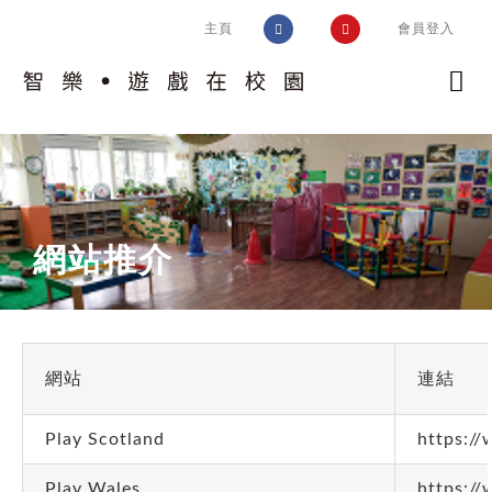
Skip
主頁
會員登入
to
content
認識計劃
校園實踐
計劃簡介
網站推介
智樂模式
趣味片段
認識校園
遊戲工作
遊戲環境設置框架
好玩學校同盟
培訓及支援
評估空間的遊戲價值
交流及推廣
網站
連結
相關指引
環境調整
運作考慮
問與答
Play Scotland
https://
風險益處評估
校園遊戲環境設置
Play Wales
https:/