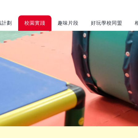
識計劃
校園實踐
趣味片段
好玩學校同盟
遊戲環境設置
遊戲設備及物
框架
資推介
評估空間的遊戲
靈活鬆散物資
價值
(Loose Parts)
環境調整
裝置或家俱
(Equipment
運作考慮
and Furniture)
風險益處評估
工具(Tools)
校園遊戲環境設
置