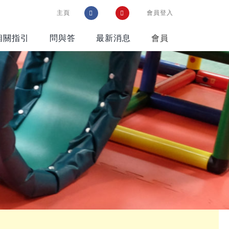
主頁
會員登入
相關指引
問與答
最新消息
會員
參考資料
遊戲在校園通訊
智樂資源配套
好書推介
網站推介
購物好去處