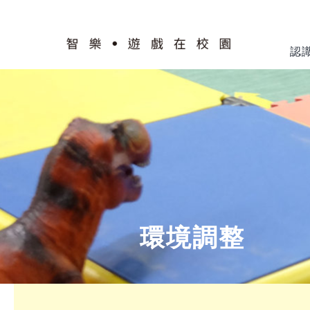
Skip
to
content
認
計劃簡介
認識校園
智樂模式
遊戲工作
培訓及支援
交流及推廣
環境調整