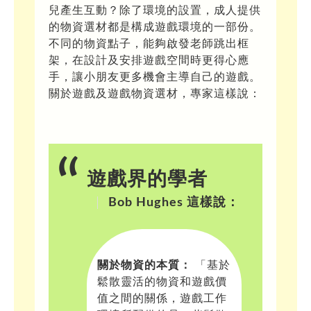
最新消息
兒產生互動？除了環境的設置，成人提供
大肌肉室
遊戲設備及物資推介
的物資選材都是構成遊戲環境的一部份。
會員
靈活鬆散物資 (Loose Parts)
課室
不同的物資點子，能夠啟發老師跳出框
架，在設計及安排遊戲空間時更得心應
學校用品/循環再用系列
裝置或家俱 (Equipment and Furniture)
禮堂
會員登入
手，讓小朋友更多機會主導自己的遊戲。
紙皮
光影系列
學校枱椅
工具(Tools)
天台/校內遊樂場
會員註冊
關於遊戲及遊戲物資選材，專家這樣說：
布
鏡面紙
吹氣系列
帳幕
鋸紙皮工具
參考資料
校外場地
忘記密碼
習泳棒
節日燈飾
水泡
遊戲在校園通訊
污糟貓物資系列
攀爬裝置
皺紋膠紙
小電筒
氣球
毛冷
智樂資源配套
大自然物資系列
魔術貼
吹氣梳化
紙碎
禾草
好書推介
耐用/常用家品系列
遊戲界的學者
鹽
冰
水管管道
網站推介
Bob Hughes 這樣說：
水
煮食用具
購物好去處
動物模型
關於物資的本質：
「基於
鬆散靈活的物資和遊戲價
值之間的關係，遊戲工作