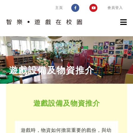
Skip
主頁
會員登入
to
content
認識計劃
校園實踐
計劃簡介
遊戲設備及物資推介
智樂模式
趣味片段
認識校園
遊戲工作
遊戲環境設置框架
好玩學校同盟
培訓及支援
評估空間的遊戲價值
交流及推廣
遊戲設備及物資推介
相關指引
環境調整
運作考慮
問與答
風險益處評估
遊戲時，物資如何擔當重要的戲份，與幼
校園遊戲環境設置