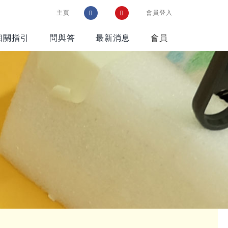
主頁
會員登入
相關指引
問與答
最新消息
會員
設置
遊戲設備及物
參考資料
資推介
遊戲在校園通訊
遊戲
靈活鬆散物資
智樂資源配套
(Loose Parts)
好書推介
裝置或家俱
網站推介
(Equipment
and Furniture)
購物好去處
估
工具(Tools)
境設