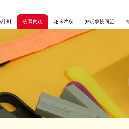
識計劃
校園實踐
趣味片段
好玩學校同盟
計劃簡介
認識校園
遊戲環境
智樂模式
框架
遊戲工作
評估空間的
培訓及支援
價值
交流及推廣
環境調整
運作考慮
風險益處評
校園遊戲環
置