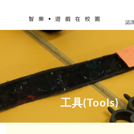
Skip
to
content
認
工具(Tools)