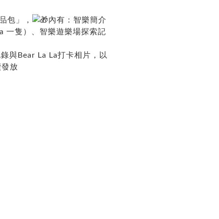
禮品包」，
內有：智樂簡介
 LaLa 一隻）、智樂遊樂場探索記
ear La La打卡相片，以
續發放