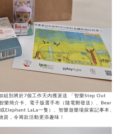
別將於7個工作天內獲派送 「智樂Step Out
內有：智樂簡介卡、電子版選手布（隨電郵發送）、Bear
aLa或Elephant LaLa一隻）、智樂遊樂場探索記事本、
物資，令籌款活動更添趣味！