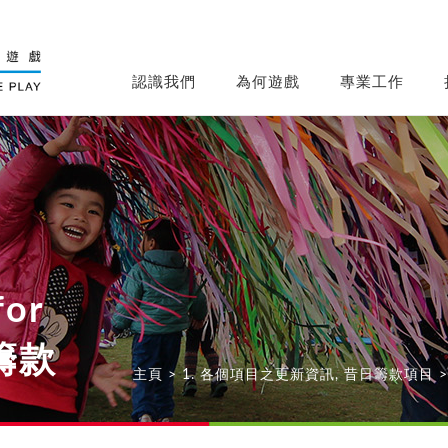
認識我們
為何遊戲
專業工作
for
籌款
主頁
>
1. 各個項目之更新資訊
,
昔日籌款項目
>