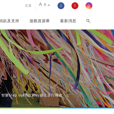
A
A
A
主頁
捐款及支持
遊戲資源庫
最新消息
智樂Step out for Play線上步行籌款