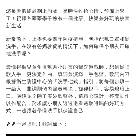
悠長暑假終於劃上句號，是時候收拾心情，預備上學
了！祝願各莘莘學子擁有一個健康、快樂兼好玩的校園
新生活！
新常態下，上學也要嚴守防疫措施，包括配戴口罩和勤
洗手。在沒有爸媽敦促的情況下，如何確保小朋友正確
地洗手呢？
最懂得循兒童角度幫助小朋友的醫院遊戲師，想到從唱
歌入手，更決定作曲、填詞兼演繹一手包辦。歌詞內容
根據衛生防護中心的「洗手七式」指引，將每個步驟一
一融入。曲調則傾向節奏輕快，旋律悅耳，容易琅琅上
口。演繹呢？除了美妙歌聲外，還精心設計一整套動作
以作配合，務求讓小朋友透過邊看邊聽邊唱的好玩方
式，一邊跟著學懂洗手以保護自己。
🎵
🎵
一起唱吧！歌詞如下：