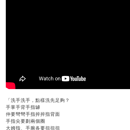
「洗手洗手，點樣洗先足夠？
手掌手背手指罅
仲要彎彎手指捽捽指背面
手指尖要劃兩個圈
大姆指、手腕各要扭扭扭