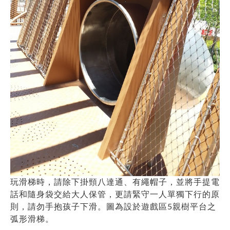
玩滑梯時，請除下掛頸八達通、有繩帽子，並將手提電
話和隨身袋交給大人保管，更請緊守一人單獨下行的原
則，請勿手抱孩子下滑。圖為設於遊戲區5親樹平台之
弧形滑梯。