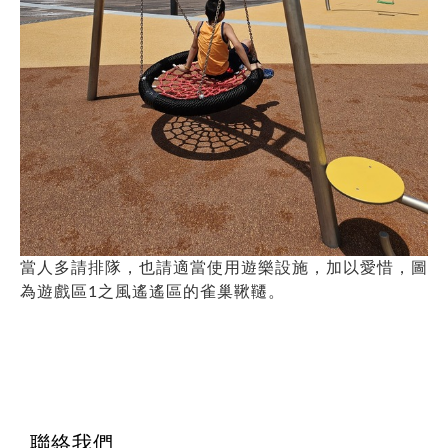
當人多請排隊，也請適當使用遊樂設施，加以愛惜，圖
為遊戲區1之風遙遙區的雀巢鞦韆。
聯絡我們