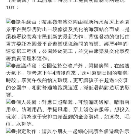
（星期四）正式開放，特別呈上免費初體驗前的遊玩
101：
誕生緣由：茶果嶺海濱公園由觀塘污水泵房上蓋園
景平台與泵房對出一段修復及美化的海濱結合而成，是
渠務署銳意為市民創新的最新力作，背後發功的包括由
署方委託為園景平台遊樂環境顧問的智樂。經歷4年的
連泵房工程後，公園終於完工，並交由康樂及文化事務
署負責管理和運作。
建議時段：公園位於空曠戶外，開揚廣闊，在酷熱
天氣下，請考慮下午4時後前來，既可避開日間的曝曬
時段，享受午後的怡人環境，更可讓孩子在超過1公頃
的公園中，相對舒適地跑跳追逐，減低暑熱對遊玩的影
響。
個人裝備：對應日照曝曬，可預備闊邊帽、晴雨兩
用傘、防曬用品、手提風扇、穿上淺色衣服等。想投入
玩水，請為孩子安排由頭至腳的全套裝備，如泳衣、毛
巾、水鞋等。
指定動作：請與小朋友一起細心閱讀各個遊戲告示