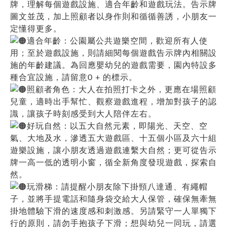
牌，理解每個遊戲設施、適合年齡和遊戲玩法。告示牌
圖文並茂，加上照顧者以身作則和循循善誘，小朋友一
定懂得更多。
適合年齡：公園屬公共遊樂空間，歡迎所有人使
用；至於遊戲設施，則請細閱每個遊戲告示牌內相關設
施的年齡建議。為回應嬰幼兒的遊戲需要，園內特設多
種合宜設施，請留意0 + 的標示。
照顧者角色：大人在拍照打卡之外，更應在場照顧
兒童，適時出手幫忙、觀察遊戲進程，增加對孩子的認
識，讓孩子時刻感受到大人陪伴左右。
好玩自然：以五大自然元素，即陽光、天空、空
氣、大地及水，滲透五大遊戲區、十五個小區及六十組
遊樂設施，讓小朋友透過遊戲連繫大自然；更可從告示
牌一高一低的透明小窗，循全新角度發現遊戲，探索自
然。
玩滑梯：請提醒小朋友除下掛頸八達通、有繩帽
子，並將手提電話和隨身袋交給大人保管，確保無牽無
掛地體驗下滑的速度感和刺激感。另請緊守一人單獨下
行的原則，請勿手抱孩子下滑；想與幼兒一同玩，請選