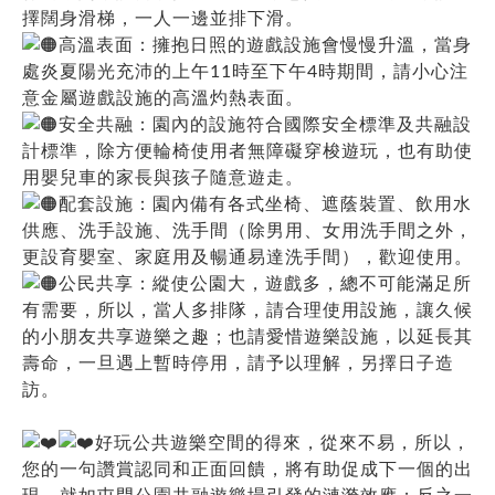
擇闊身滑梯，一人一邊並排下滑。
高溫表面：擁抱日照的遊戲設施會慢慢升溫，當身
處炎夏陽光充沛的上午11時至下午4時期間，請小心注
意金屬遊戲設施的高溫灼熱表面。
安全共融：園內的設施符合國際安全標準及共融設
計標準，除方便輪椅使用者無障礙穿梭遊玩，也有助使
用嬰兒車的家長與孩子隨意遊走。
配套設施：園內備有各式坐椅、遮蔭裝置、飲用水
供應、洗手設施、洗手間（除男用、女用洗手間之外，
更設育嬰室、家庭用及暢通易達洗手間），歡迎使用。
公民共享：縱使公園大，遊戲多，總不可能滿足所
有需要，所以，當人多排隊，請合理使用設施，讓久候
的小朋友共享遊樂之趣；也請愛惜遊樂設施，以延長其
壽命，一旦遇上暫時停用，請予以理解，另擇日子造
訪。
好玩公共遊樂空間的得來，從來不易，所以，
您的一句讚賞認同和正面回饋，將有助促成下一個的出