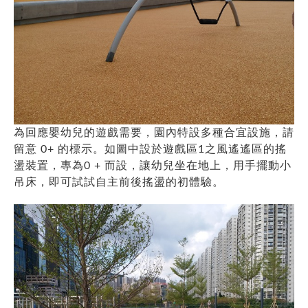
為回應嬰幼兒的遊戲需要，園內特設多種合宜設施，請
留意 0+ 的標示。如圖中設於遊戲區1之風遙遙區的搖
盪裝置，專為0 + 而設，讓幼兒坐在地上，用手擺動小
吊床，即可試試自主前後搖盪的初體驗。