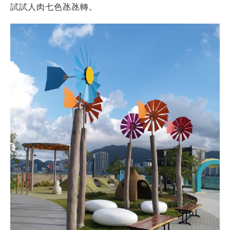
試試人肉七色氹氹轉。