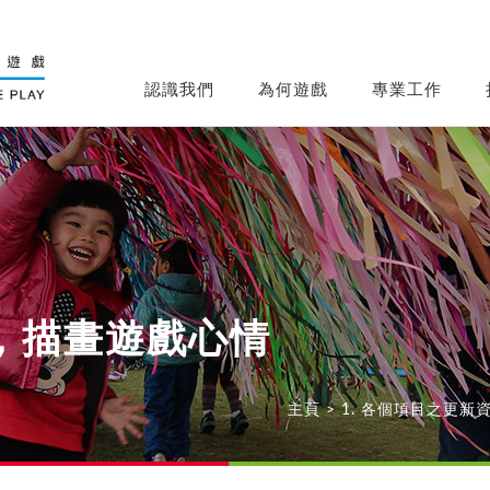
認識我們
為何遊戲
專業工作
，描畫遊戲心情
主頁
>
1. 各個項目之更新