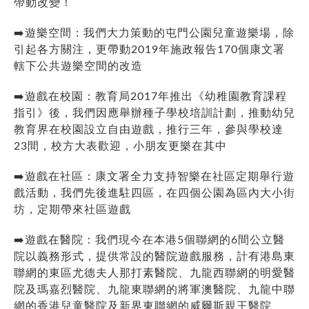
帶動改變！
➡️遊樂空間：我們大力策動的屯門公園兒童遊樂場，除
引起各方關注，更帶動2019年施政報告170個康文署
轄下公共遊樂空間的改造
➡️遊戲在校園：教育局2017年推出《幼稚園教育課程
指引》後，我們因應舉辦種子學校培訓計劃，推動幼兒
教育界在校園設立自由遊戲，推行三年，參與學校達
23間，校方大表歡迎，小朋友更樂在其中
➡️遊戲在社區：康文署全力支持智樂在社區定期舉行遊
戲活動，我們先後進駐四區，在四個公園為區內大小街
坊，定期帶來社區遊戲
➡️遊戲在醫院：我們現今在本港5個聯網的6間公立醫
院以義務形式，提供常設的醫院遊戲服務，計有港島東
聯網的東區尤德夫人那打素醫院、九龍西聯網的明愛醫
院及瑪嘉烈醫院、九龍東聯網的將軍澳醫院、九龍中聯
網的香港兒童醫院及新界東聯網的威爾斯親王醫院