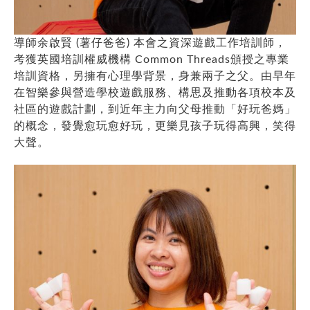
導師余啟賢 (薯仔爸爸) 本會之資深遊戲工作培訓師，
考獲英國培訓權威機構 Common Threads頒授之專業
培訓資格，另擁有心理學背景，身兼兩子之父。由早年
在智樂參與營造學校遊戲服務、構思及推動各項校本及
社區的遊戲計劃，到近年主力向父母推動「好玩爸媽」
的概念，發覺愈玩愈好玩，更樂見孩子玩得高興，笑得
大聲。