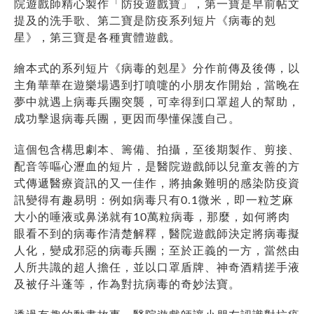
院遊戲師精心製作「防疫遊戲寶」，第一寶是早前帖文
提及的洗手歌、第二寶是防疫系列短片《病毒的剋
星》，第三寶是各種實體遊戲。
繪本式的系列短片《病毒的剋星》分作前傳及後傳，以
主角華華在遊樂場遇到打噴嚏的小朋友作開始，當晚在
夢中就遇上病毒兵團突襲，可幸得到口罩超人的幫助，
成功擊退病毒兵團，更因而學懂保護自己。
這個包含構思劇本、籌備、拍攝，至後期製作、剪接、
配音等嘔心瀝血的短片，是醫院遊戲師以兒童友善的方
式傳遞醫療資訊的又一佳作，將抽象難明的感染防疫資
訊變得有趣易明：例如病毒只有0.1微米，即一粒芝麻
大小的唾液或鼻涕就有10萬粒病毒，那麼，如何將肉
眼看不到的病毒作清楚解釋，醫院遊戲師決定將病毒擬
人化，變成邪惡的病毒兵團；至於正義的一方，當然由
人所共識的超人擔任，並以口罩盾牌、神奇酒精搓手液
及被仔斗蓬等，作為對抗病毒的奇妙法寶。