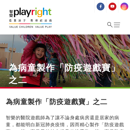
Skip
to
content
為病童製作「防疫遊戲寶」
之二
為病童製作「防疫遊戲寶」之二
智樂的醫院遊戲師為了讓不論身處病房還是居家的病
童，都能明白新冠肺炎疫情，因而精心製作「防疫遊戲