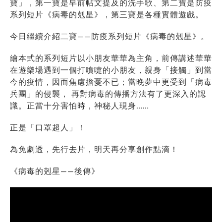
寶」，第一寶是早前帖文提及的洗手歌、第二寶是防疫
系列短片《病毒的剋星》，第三寶是各種實體遊戲。
今日繼續介紹二寶——防疫系列短片《病毒的剋星》。
繪本式的系列短片以小朋友華華為主角，前傳講述華華
在遊樂場遇到一個打噴嚏的小朋友，親身「接觸」到當
今的疫情，因而焦慮擔憂不已；當晚夢中更受到「病毒
兵團」的侵襲， 再對病毒的傳播方法有了更深入的認
識。正當十分害怕時，神秘人現身……
正是「口罩超人」！
為免劇透，先行去片，明天再分享創作點滴！
《病毒的剋星——後傳》