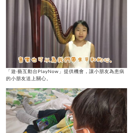
「遊‧藝互動台PlayNow」提供機會，讓小朋友為患病
的小朋友送上關心。