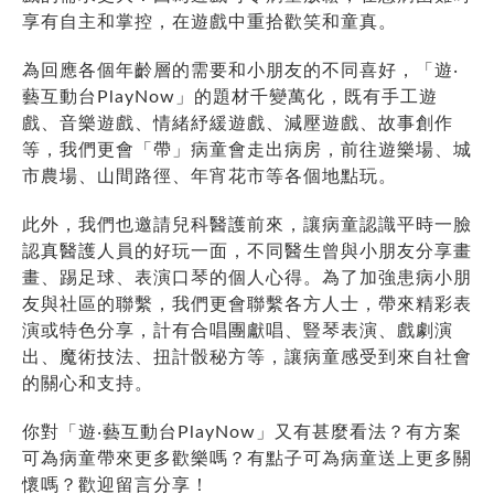
享有自主和掌控，在遊戲中重拾歡笑和童真。
為回應各個年齡層的需要和小朋友的不同喜好，「遊‧
藝互動台PlayNow」的題材千變萬化，既有手工遊
戲、音樂遊戲、情緒紓緩遊戲、減壓遊戲、故事創作
等，我們更會「帶」病童會走出病房，前往遊樂場、城
市農場、山間路徑、年宵花市等各個地點玩。
此外，我們也邀請兒科醫護前來，讓病童認識平時一臉
認真醫護人員的好玩一面，不同醫生曾與小朋友分享畫
畫、踢足球、表演口琴的個人心得。為了加強患病小朋
友與社區的聯繫，我們更會聯繫各方人士，帶來精彩表
演或特色分享，計有合唱團獻唱、豎琴表演、戲劇演
出、魔術技法、扭計骰秘方等，讓病童感受到來自社會
的關心和支持。
你對「遊‧藝互動台PlayNow」又有甚麼看法？有方案
可為病童帶來更多歡樂嗎？有點子可為病童送上更多關
懷嗎？歡迎留言分享！