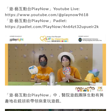
「遊‧藝互動台PlayNow」Youtube Live:
https://www.youtube.com/@playnow9618
「遊‧藝互動台PlayNow」Padlet:
https://padlet.com/PlayNow/4n64zt32upueir2k
「遊‧藝互動台PlayNow」中，醫院遊戲團隊生動有興
趣地在鏡頭前帶領病童玩遊戲。