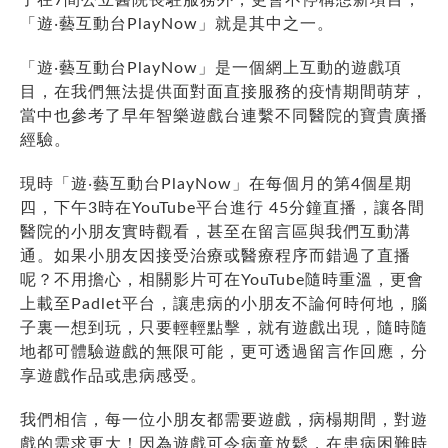
「遊‧藝互動台PlayNow」就是其中之一。
「遊‧藝互動台PlayNow」是一個網上互動的遊戲項
目，在我們無法提供面對面直接服務的疫情期間萌芽，
當中也參考了早年智樂遊戲台連繫不同醫院的寶貴廣播
經驗。
現時「遊‧藝互動台PlayNow」在每個月的第4個星期
四，下午3時在YouTube平台進行 45分鐘直播，讓各間
醫院的小朋友實時觀看，甚至在留言區與我們互動溝
通。如果小朋友因接受治療或醫療程序而錯過了直播
呢？不用擔心，相關影片可在YouTube隨時重溫，更會
上載至Padlet平台，讓患病的小朋友不論何時何地，腦
子裏一想到玩，只要輕輕點擊，就有遊戲出現，隨時隨
地都可體驗遊戲的無限可能，更可透過留言作回應，分
享遊戲作品或患病感受。
我們相信，每一位小朋友都需要遊戲，病榻期間，對遊
戲的需求更大！因為遊戲可令病童放鬆，在患病困難時