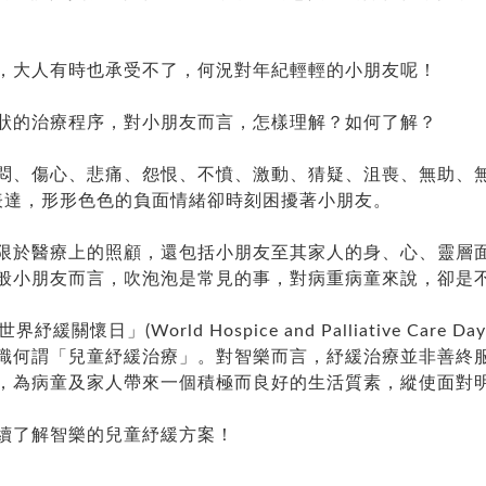
，大人有時也承受不了，何況對年紀輕輕的小朋友呢！
狀的治療程序，對小朋友而言，怎樣理解？如何了解？
悶、傷心、悲痛、怨恨、不憤、激動、猜疑、沮喪、無助、
表達，形形色色的負面情緒卻時刻困擾著小朋友。
限於醫療上的照顧，還包括小朋友至其家人的身、心、靈層
般小朋友而言，吹泡泡是常見的事，對病重病童來說，卻是
懷日」(World Hospice and Palliative Care 
識何謂「兒童紓緩治療」。對智樂而言，紓緩治療並非善終服
，為病童及家人帶來一個積極而良好的生活質素，縱使面對
續了解智樂的兒童紓緩方案！