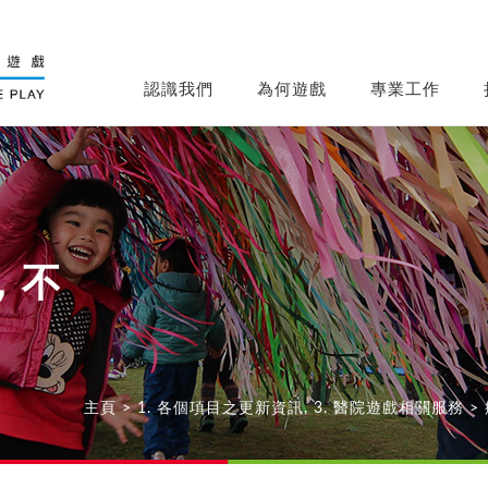
認識我們
為何遊戲
專業工作
，不
主頁
>
1. 各個項目之更新資訊
,
3. 醫院遊戲相關服務
>