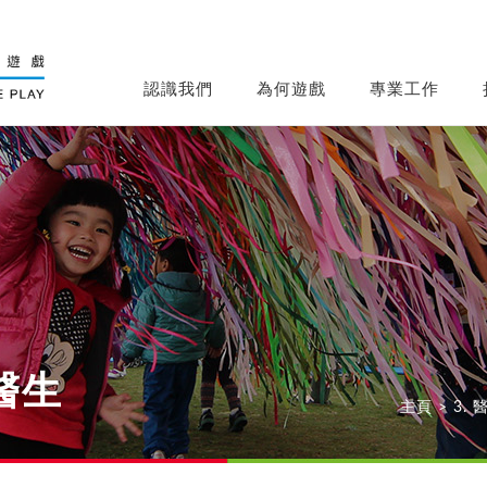
認識我們
為何遊戲
專業工作
醫生
主頁
>
3.