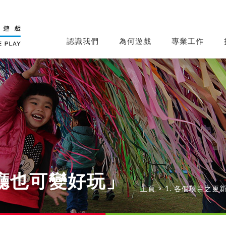
認識我們
為何遊戲
專業工作
廳也可變好玩」
主頁
>
1. 各個項目之更