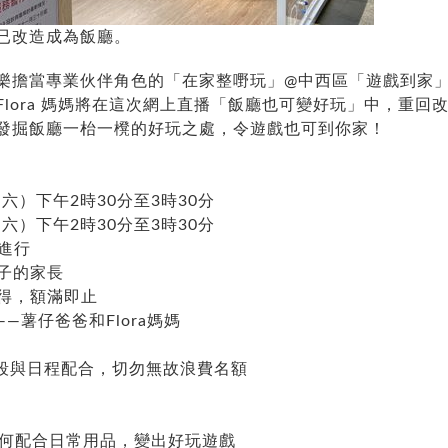
已改造成為飯廳。
樂擔當專業伙伴角色的「在家整嘢玩」@中西區「遊戲到家
lora 媽媽將在這次網上直播「飯廳也可變好玩」中，重回
發掘飯廳一枱一櫈的好玩之處，令遊戲也可到你家！
期六）下午2時30分⾄3時30分
期六）下午2時30分⾄3時30分
進行
子的家長
先得，額滿即止
—薯仔爸爸和Flora媽媽
段與日程配合，切勿無故浪費名額
如何配合日常用品，變出好玩遊戲