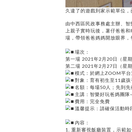
久違了的遊戲到家示範單位，
由中西區民政事務處主辦、智
上親子實時玩後，薯仔爸爸和F
場，帶領爸爸媽媽開放眼界，
場次：
第一場 2021年2月20日（星
第二場 2021年2月27日（星
模式：於網上ZOOM平台
對象：育有初生至11歲孩
名額：每場50人；先到
主講：智樂好玩爸媽團隊—
費用：完全免費
溫馨提示：請確保活動時
內容：
1. 重新審視飯廳裝置，示範