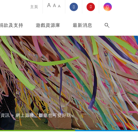
A
A
A
主頁
捐款及支持
遊戲資源庫
最新消息
新資訊
>
網上直播「飯廳也可變好玩」