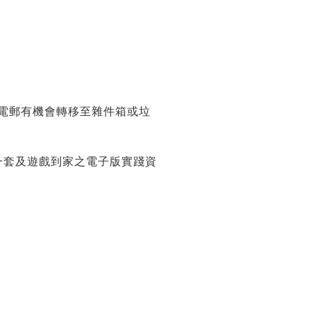
關電郵有機會轉移至雜件箱或垃
一套及遊戲到家之電子版實踐資