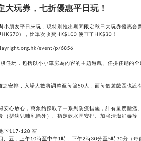
定大玩券，七折優惠平日玩！
與小朋友平日來玩，現特別推出期間限定秋日大玩券優惠套票（
K$70），比單次收費HK$100 便宜了HK$30！
layright.org.hk/event/p/6856
呎穿梭任玩，包括以小小車房為內容的主題遊戲、任拼任砌的
離之安排，入場人數將調整至每節50人，而每個遊戲區也設
得安心放心，萬象館採取了一系列防疫措施，計有量度體溫
食（嬰幼兒哺乳除外）、指定飲水區安排、加強清潔消毒等
117-128 室
、五，上午10時至中午1時，下午2時30分至5時30分（