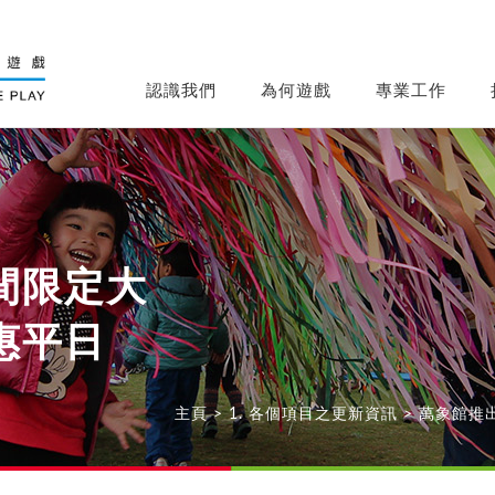
認識我們
為何遊戲
專業工作
間限定大
惠平日
主頁
>
1. 各個項目之更新資訊
>
萬象館推