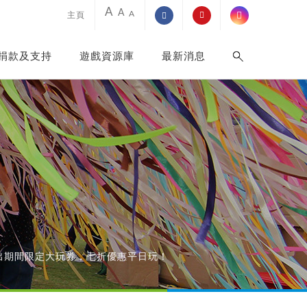
A
A
A
主頁
捐款及支持
遊戲資源庫
最新消息
出期間限定大玩券，七折優惠平日玩！