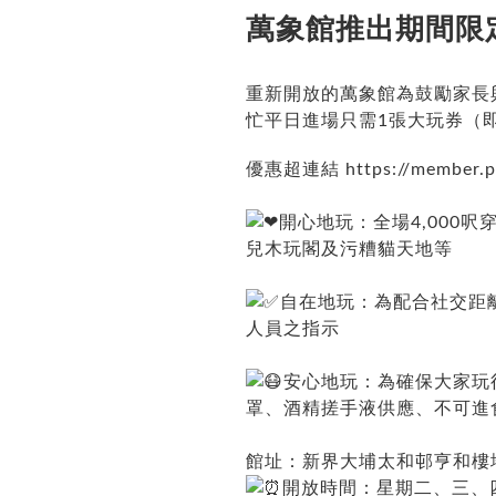
萬象館推出期間限
重新開放的萬象館為鼓勵家長
忙平日進場只需1張大玩券（即H
優惠超連結
https://member.p
開心地玩：全場4,000
兒木玩閣及污糟貓天地等
自在地玩：為配合社交距
人員之指示
安心地玩：為確保大家玩
罩、酒精搓手液供應、不可進
館址：新界大埔太和邨亨和樓地下
開放時間：星期二、三、四