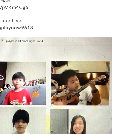
上報名
PzVpVKm4Cg6
be Live:
@playnow9618