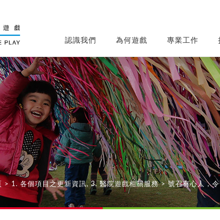
認識我們
為何遊戲
專業工作
頁
>
1. 各個項目之更新資訊
,
3. 醫院遊戲相關服務
>
號召有心人，令「