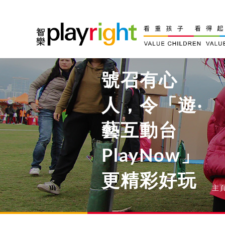
Skip
to
content
號召有心
人，令「遊‧
藝互動台
PlayNow」
更精彩好玩
主