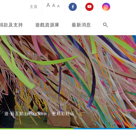
A
A
A
主頁
捐款及支持
遊戲資源庫
最新消息
遊‧藝互動台PlayNow」更精彩好玩