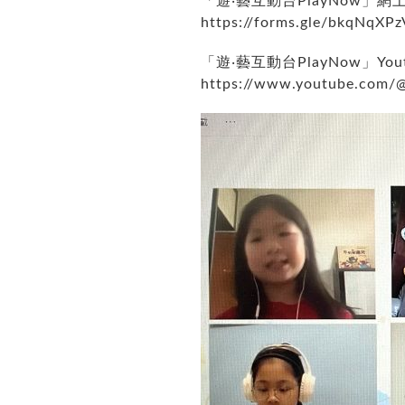
「遊‧藝互動台PlayNow」網
https://forms.gle/bkqNqX
「遊‧藝互動台PlayNow」Youtu
https://www.youtube.com/