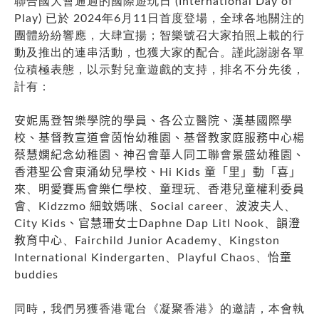
聯合國大會通過的國際遊玩日 (International Day of
Play) 已於 2024年6月11日首度登場，全球各地關注的
團體紛紛響應，大肆宣揚；智樂號召大家拍照上載的行
動及推出的連串活動，也獲大家的配合。謹此謝謝各單
位積極表態，以示對兒童遊戲的支持，排名不分先後，
計有：
安妮馬登智樂學院的學員、各公立醫院、漢基國際學
校、基督教宣道會茵怡幼稚園、基督教家庭服務中心楊
蔡慧嫻紀念幼稚園、神召會華人同工聯會景盛幼稚園、
香港聖公會東涌幼兒學校、
Hi Kids
童「里」動「喜」
來
、
明愛賽馬會樂仁學校
、
童理玩
、
香港兒童權利委員
會
、
Kidzzmo
細蚊媽咪
、
Social career
、
波波夫人
、
City Kids
、官慧珊女士
Daphne
Dap
Litl
Nook
、
韻澄
教育中心
、
Fairchild Junior
Academy
、
Kingston
International
Kindergarten
、
Playful
Chaos
、
怡童
buddies
同時，我們另獲香港電台《凝聚香港》的邀請，本會執