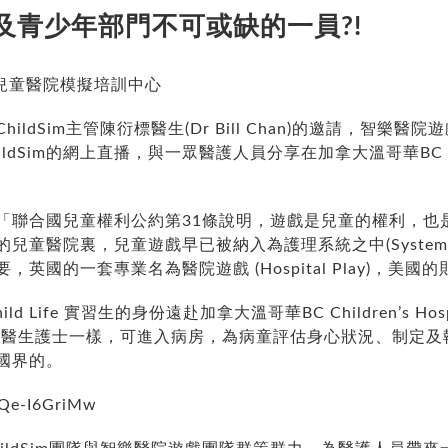
及青少年部門不可或缺的一員?!
兒童醫院模擬培訓中心
Sim主管陳衍標醫生(Dr Bill Chan)的邀請，智樂醫院遊戲師M
ldSim的網上直播，與一眾醫護人員分享在加拿大溫哥華BC Childr
名義指出：「聯合國兒童權利公約第31條說明，遊戲是兒童的權利
童醫院裏，兒童遊戲早已被納入為護理系統之中(System o
的一套專業名為醫院遊戲 (Hospital Play)，美國的則為 C
hild Life 實習生的身份遠赴加拿大溫哥華BC Children’s 
cialist也如醫生護士一樣，可進入病房，為病童評估身心狀況、
國界的。
UQe-I6GriMw