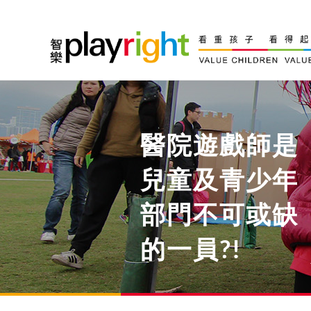
Skip
to
content
醫院遊戲師是
兒童及青少年
部門不可或缺
的一員?!