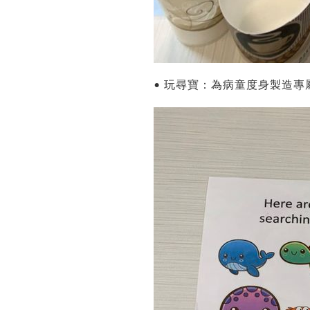
• 玩尋寶：為病童度身製造