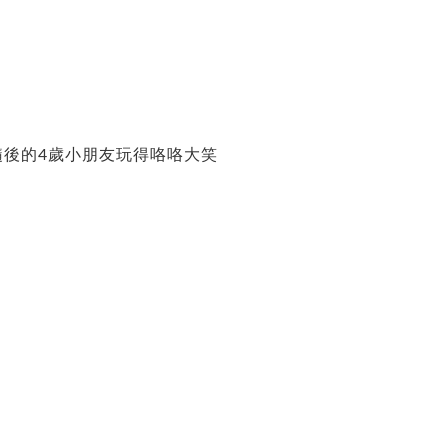
髓後的4歲小朋友玩得咯咯大笑