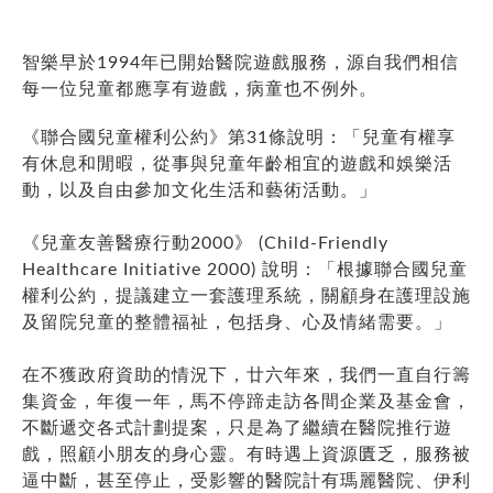
智樂早於1994年已開始醫院遊戲服務，源自我們相信
每一位兒童都應享有遊戲，病童也不例外。
《聯合國兒童權利公約》第31條說明：「兒童有權享
有休息和閒暇，從事與兒童年齡相宜的遊戲和娛樂活
動，以及自由參加文化生活和藝術活動。」
《兒童友善醫療行動2000》 (Child-Friendly
Healthcare Initiative 2000) 說明：「根據聯合國兒童
權利公約，提議建立一套護理系統，關顧身在護理設施
及留院兒童的整體福祉，包括身、心及情緒需要。」
在不獲政府資助的情況下，廿六年來，我們一直自行籌
集資金，年復一年，馬不停蹄走訪各間企業及基金會，
不斷遞交各式計劃提案，只是為了繼續在醫院推行遊
戲，照顧小朋友的身心靈。有時遇上資源匱乏，服務被
逼中斷，甚至停止，受影響的醫院計有瑪麗醫院、伊利