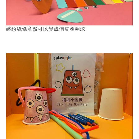
繽紛紙條竟然可以變成俏皮圈圈蛇