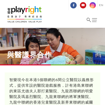
Skip
EN
to
content
與醫護界合作
智樂現今在本港5個聯網的6間公立醫院以義務形
式，提供常設的醫院遊戲服務，計有港島東聯網
的東區尤德夫人那打素醫院、九龍西聯網的明愛
醫院及瑪嘉烈醫院、九龍東聯網的將軍澳醫院、
九龍中聯網的香港兒童醫院及新界東聯網的威爾