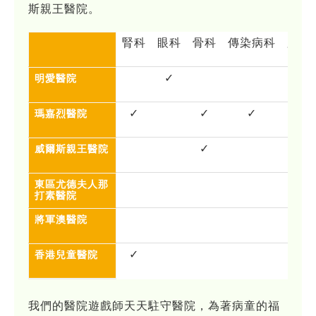
斯親王醫院。
腎科
眼科
骨科
傳染病科
腦神
✓
明愛醫院
✓
✓
✓
瑪嘉烈醫院
✓
威爾斯親王醫院
東區尤德夫人那
打素醫院
將軍澳醫院
✓
香港兒童醫院
我們的醫院遊戲師天天駐守醫院，為著病童的福