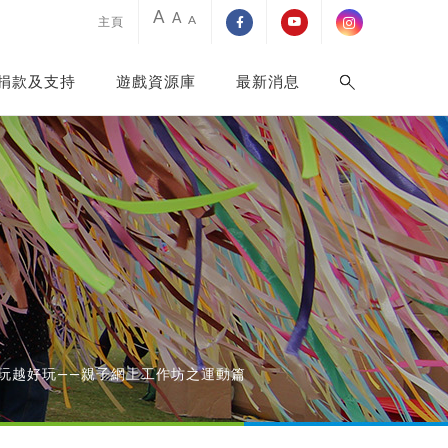
A
A
A
主頁
捐款及支持
遊戲資源庫
最新消息
玩越好玩——親子網上工作坊之運動篇