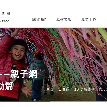
認識我們
為何遊戲
專業工作
——親子網
動篇
主頁
>
1. 各個項目之更新資訊
>
閱．