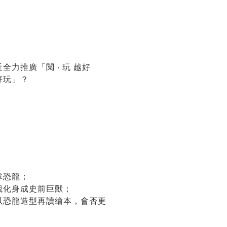
力推廣「閱 · 玩 越好
好玩」？
掌恐龍；
我化身成史前巨獸；
以恐龍造型再讀繪本，會否更