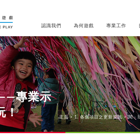
認識我們
為何遊戲
專業工作
玩——專業示
玩！
主頁
>
1. 各個項目之更新資訊
>
閱 