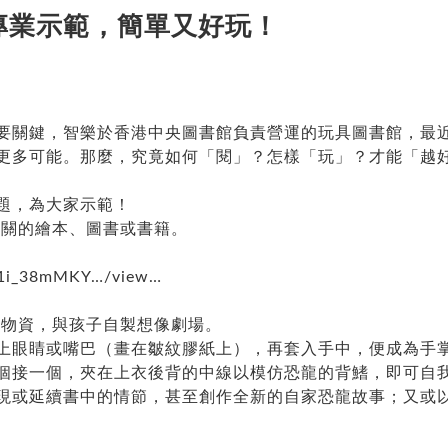
——專業示範，簡單又好玩！
關鍵，智樂於香港中央圖書館負責營運的玩具圖書館，最近全
更多可能。那麼，究竟如何「閱」？怎樣「玩」？才能「越
題，為大家示範！
關的繪本、圖書或書籍。
…/1i_38mMKY…/view…
物資，與孩子自製想像劇場。
上眼睛或嘴巴（畫在皺紋膠紙上），再套入手中，便成為手
個接一個，夾在上衣後背的中線以模仿恐龍的背鰭，即可自
現或延續書中的情節，甚至創作全新的自家恐龍故事；又或