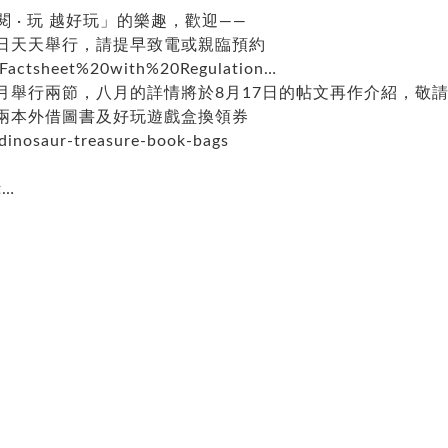
 · 玩 越好玩」的樂趣，歡迎——
日天天舉行，請提早致電或親臨預約
/Factsheet%20with%20Regulation…
月舉行兩節，八月的詳情將於8月17日的帖文再作介紹，敬
兩本外借圖書及好玩遊戲盒換領券
dinosaur-treasure-book-bags
t…